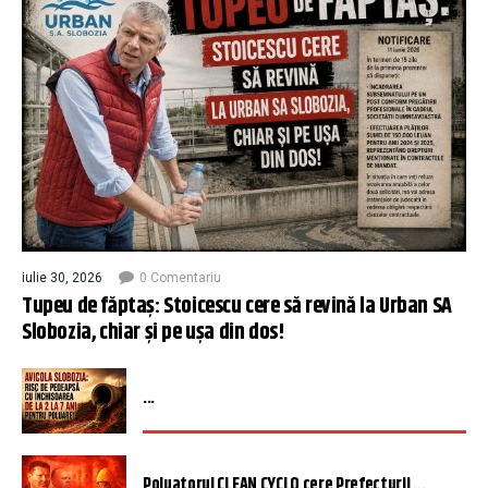
iulie 30, 2026
0 Comentariu
Tupeu de făptaș: Stoicescu cere să revină la Urban SA
Slobozia, chiar și pe ușa din dos!
...
Poluatorul CLEAN CYCLO cere Prefecturii ...