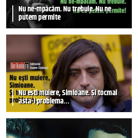
Nu ne-mpăcăm. Nu trebuie. Nu ne
putem permite
Nu ești muiere, Simioane. Și tocmai
asta-i problema…