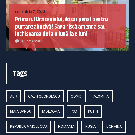
octombrie 7, 2023
Primarul Urziceniului, dosar penal pentru
purtare abuzivă! Sava riscă amenda sau
închisoarea de la o lună la 6 luni
0 Comentariu
Tags
AUR
CALIN GEORGESCU
COVID
IALOMITA
MAIA SANDU
MOLDOVA
PSD
PUTIN
REPUBLICA MOLDOVA
ROMANIA
RUSIA
UCRAINA