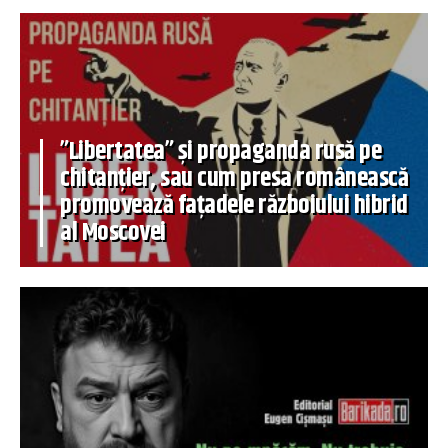
”Libertatea” și propaganda rusă pe
chitanțier, sau cum presa românească
promovează fațadele războiului hibrid
al Moscovei