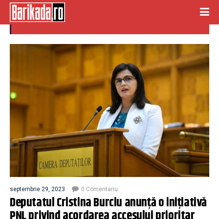
cristina burciu
septembrie 29, 2023
0 Comentariu
Deputatul Cristina Burciu anunță o inițiativă
PNL privind acordarea accesului prioritar