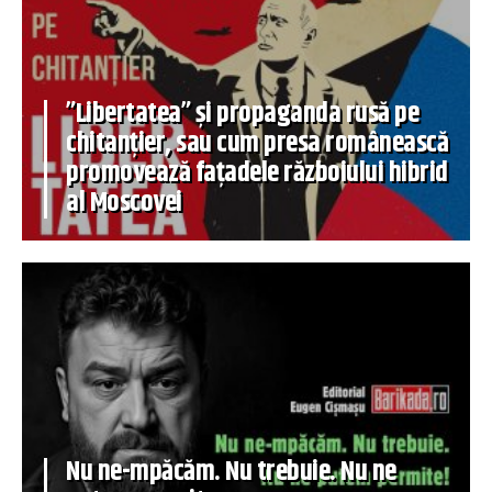
”Libertatea” și propaganda rusă pe
chitanțier, sau cum presa românească
promovează fațadele războiului hibrid
al Moscovei
Nu ne-mpăcăm. Nu trebuie. Nu ne