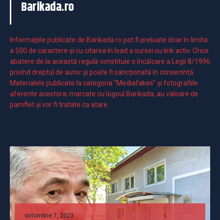
Barikada.ro
Informaţiile publicate de Barikada.ro pot fi preluate doar în limita
a 500 de caractere şi cu citarea în lead a sursei cu link activ. Orice
abatere de la această regulă constituie o încălcare a Legii 8/1996
privind dreptul de autor și poate fi sancționată în consecință.
Materialele publicate la categoria ”Mediafakes” și fotografiile
aferente acestora, marcate cu logoul Barikada, au valoare de
pamflet și vor fi tratate ca atare.
octombrie 7, 2023