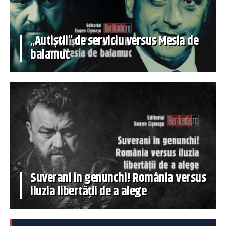
„Autiștii” de serviciu versus Mesia de
balamuc
Suverani în genunchi! România versus
iluzia libertății de a alege