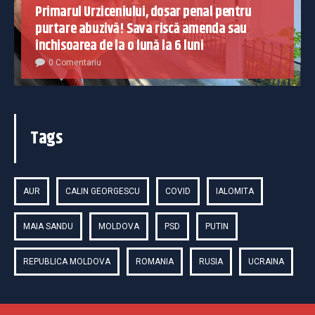
Primarul Urziceniului, dosar penal pentru
purtare abuzivă! Sava riscă amenda sau
închisoarea de la o lună la 6 luni
0 Comentariu
Tags
AUR
CALIN GEORGESCU
COVID
IALOMITA
MAIA SANDU
MOLDOVA
PSD
PUTIN
REPUBLICA MOLDOVA
ROMANIA
RUSIA
UCRAINA