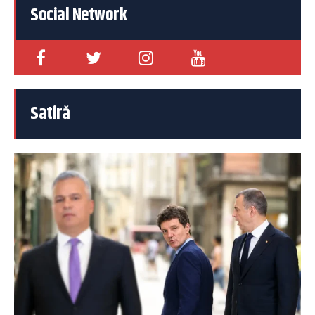
Social Network
Satiră