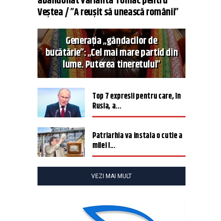
abandonat varianta Tomac pentru
Veștea / ”A reușit să unească românii”
Generația „gândacilor de
bucătărie”: „Cel mai mare partid din
lume. Puterea tineretului”
Top 7 expresii pentru care, în
Rusia, a...
Patriarhia va instala o cutie a
milei î...
VEZI MAI MULT