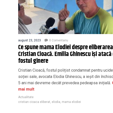
august 23, 2023
0 Comentariu
Ce spune mama Elodiei despre eliberarea 
Cristian Cioacă. Emilia Ghinescu își atacă
fostul ginere
Cristian Cioacă, fostul polițist condamnat pentru ucid
soției sale, avocata Elodia Ghinescu, a ieșit din închis
5 ani mai devreme decât prevedea pedeapsa inițială.
mai mult
Actualitate
cristian cioaca eliberat
,
elodia
,
mama elodiei