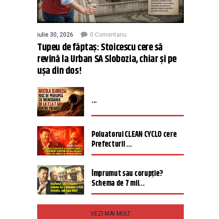
iulie 30, 2026
0 Comentariu
Tupeu de făptaș: Stoicescu cere să
revină la Urban SA Slobozia, chiar și pe
ușa din dos!
...
Poluatorul CLEAN CYCLO cere
Prefecturii ...
Împrumut sau corupție?
Schema de 7 mil...
VEZI MAI MULT