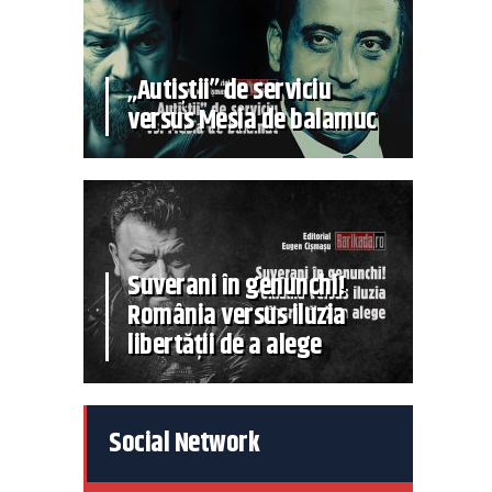
„Autiștii” de serviciu
versus Mesia de balamuc
Suverani în genunchi!
România versus iluzia
libertății de a alege
Social Network