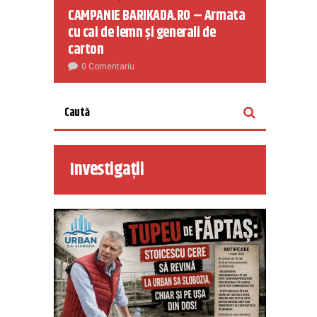
CAMPANIE BARIKADA.RO – Armata
cu cai de lemn și generali de
carton
0 Comentariu
Investigații