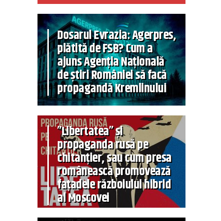
Dosarul Evrazia: Agerpres,
plătită de FSB? Cum a
ajuns Agenția Națională
de știri României să facă
propagandă Kremlinului
”Libertatea” și
propaganda rusă pe
chitanțier, sau cum presa
românească promovează
fațadele războiului hibrid
al Moscovei