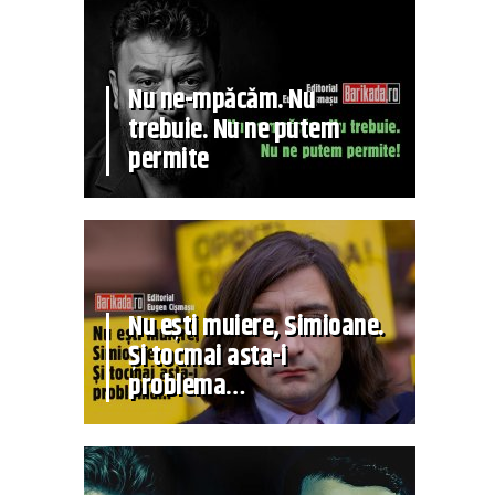
Nu ne-mpăcăm. Nu
trebuie. Nu ne putem
permite
Nu ești muiere, Simioane.
Și tocmai asta-i
problema…