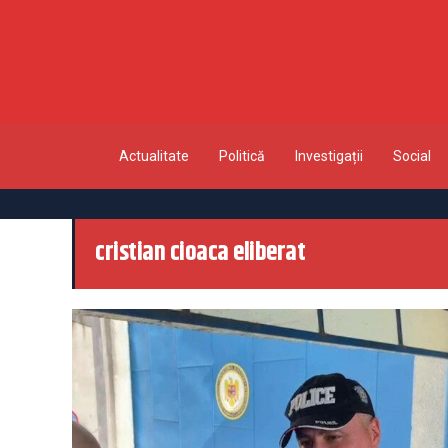
Actualitate
Politică
Investigații
Social
cristian cioaca eliberat