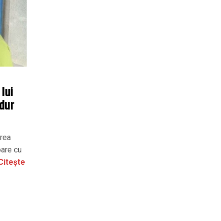
lui
 dur
erea
oare cu
Citește