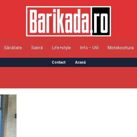
Sănătate
Satiră
Life+style
Info – Util
Motokooltura
Contact
Acasă