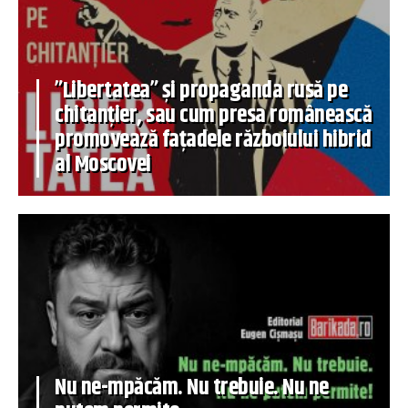
”Libertatea” și propaganda rusă pe
chitanțier, sau cum presa românească
promovează fațadele războiului hibrid
al Moscovei
Nu ne-mpăcăm. Nu trebuie. Nu ne