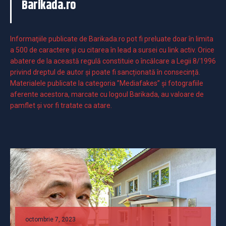
Barikada.ro
Informaţiile publicate de Barikada.ro pot fi preluate doar în limita
a 500 de caractere şi cu citarea în lead a sursei cu link activ. Orice
abatere de la această regulă constituie o încălcare a Legii 8/1996
privind dreptul de autor și poate fi sancționată în consecință.
Materialele publicate la categoria ”Mediafakes” și fotografiile
aferente acestora, marcate cu logoul Barikada, au valoare de
pamflet și vor fi tratate ca atare.
octombrie 7, 2023