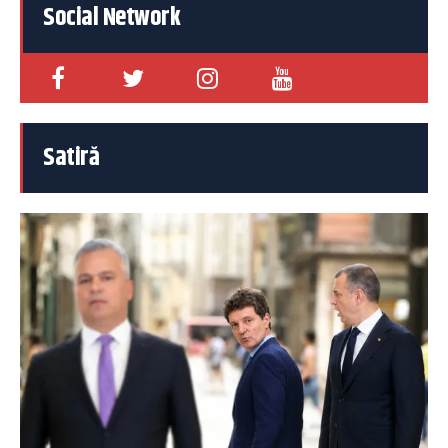
Social Network
Satiră