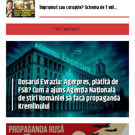
Împrumut sau corupție? Schema de 7 mil...
VEZI MAI MULT
Dosarul Evrazia: Agerpres, plătită de
FSB? Cum a ajuns Agenția Națională
de știri României să facă propagandă
Kremlinului