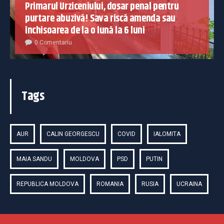
Primarul Urziceniului, dosar penal pentru
purtare abuzivă! Sava riscă amenda sau
închisoarea de la o lună la 6 luni
0 Comentariu
Tags
AUR
CALIN GEORGESCU
COVID
IALOMITA
MAIA SANDU
MOLDOVA
PSD
PUTIN
REPUBLICA MOLDOVA
ROMANIA
RUSIA
UCRAINA