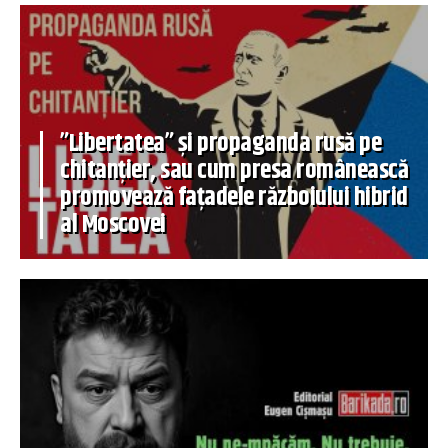
”Libertatea” și propaganda rusă pe
chitanțier, sau cum presa românească
promovează fațadele războiului hibrid
al Moscovei