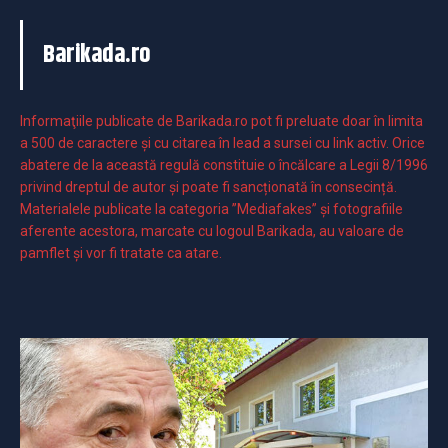
Barikada.ro
Informaţiile publicate de Barikada.ro pot fi preluate doar în limita
a 500 de caractere şi cu citarea în lead a sursei cu link activ. Orice
abatere de la această regulă constituie o încălcare a Legii 8/1996
privind dreptul de autor și poate fi sancționată în consecință.
Materialele publicate la categoria ”Mediafakes” și fotografiile
aferente acestora, marcate cu logoul Barikada, au valoare de
pamflet și vor fi tratate ca atare.