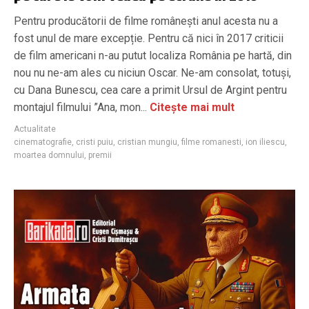
Pentru producătorii de filme românești anul acesta nu a
fost unul de mare excepție. Pentru că nici în 2017 criticii
de film americani n-au putut localiza România pe hartă, din
nou nu ne-am ales cu niciun Oscar. Ne-am consolat, totuși,
cu Dana Bunescu, cea care a primit Ursul de Argint pentru
montajul filmului ”Ana, mon...
Citește mai mult
Actualitate
cinematografie
,
cristi puiu
,
cristian mungiu
,
filme romanesti
,
ion iliescu
,
moartea domnului
,
premii