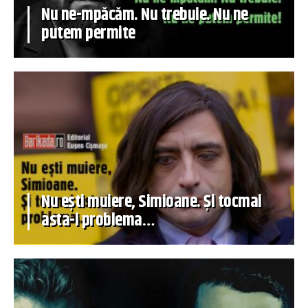
Nu ne-mpăcăm. Nu trebuie. Nu ne
putem permite
Nu ești muiere, Simioane. Și tocmai
asta-i problema…