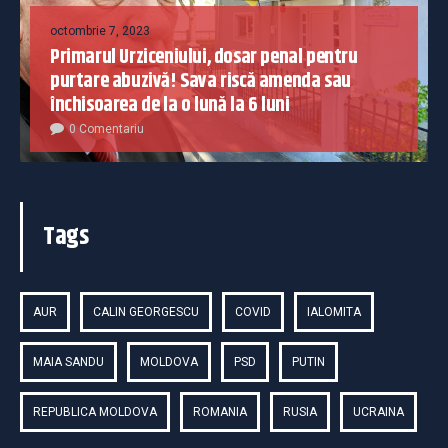
octombrie 7, 2023
Primarul Urziceniului, dosar penal pentru
purtare abuzivă! Sava riscă amenda sau
închisoarea de la o lună la 6 luni
0 Comentariu
Tags
AUR
CALIN GEORGESCU
COVID
IALOMITA
MAIA SANDU
MOLDOVA
PSD
PUTIN
REPUBLICA MOLDOVA
ROMANIA
RUSIA
UCRAINA