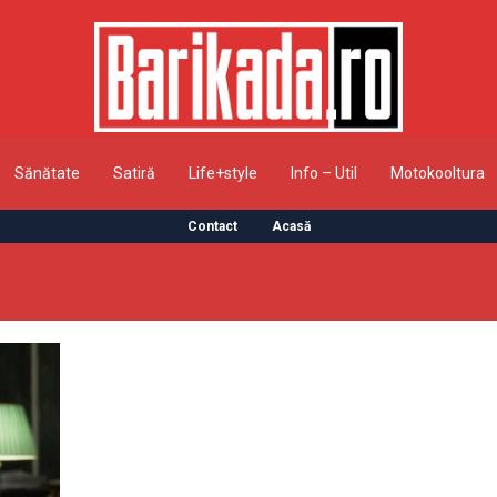
Sănătate
Satiră
Life+style
Info – Util
Motokooltura
Contact
Acasă