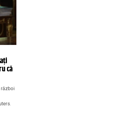
aţi
ru că
 război
uters.