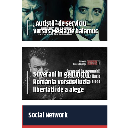
„Autiștii” de serviciu
versus Mesia de balamuc
Suverani în genunchi!
România versus iluzia
libertății de a alege
Social Network