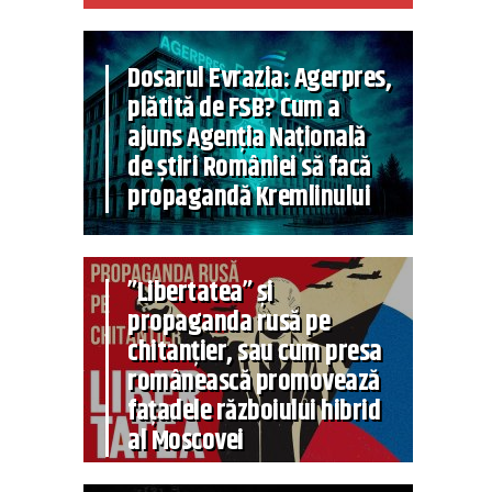
Dosarul Evrazia: Agerpres,
plătită de FSB? Cum a
ajuns Agenția Națională
de știri României să facă
propagandă Kremlinului
”Libertatea” și
propaganda rusă pe
chitanțier, sau cum presa
românească promovează
fațadele războiului hibrid
al Moscovei