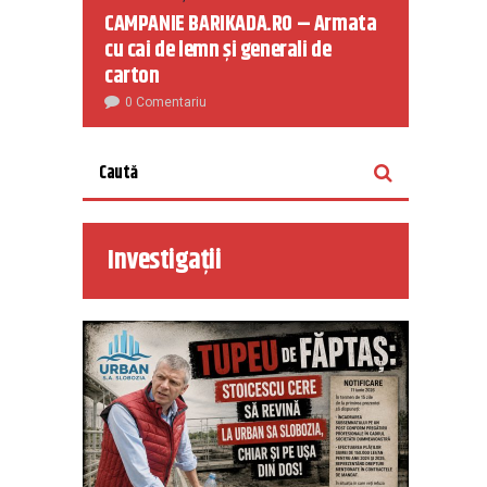
CAMPANIE BARIKADA.RO – Armata
cu cai de lemn și generali de
carton
0 Comentariu
Investigații