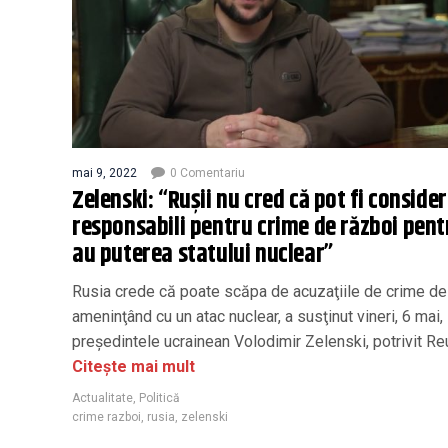
mai 9, 2022
0 Comentariu
Zelenski: “Rușii nu cred că pot fi consider
responsabili pentru crime de război pent
au puterea statului nuclear”
Rusia crede că poate scăpa de acuzaţiile de crime de
ameninţând cu un atac nuclear, a susţinut vineri, 6 mai,
preşedintele ucrainean Volodimir Zelenski, potrivit Re
Citește mai mult
Actualitate
,
Politică
crime razboi
,
rusia
,
zelenski