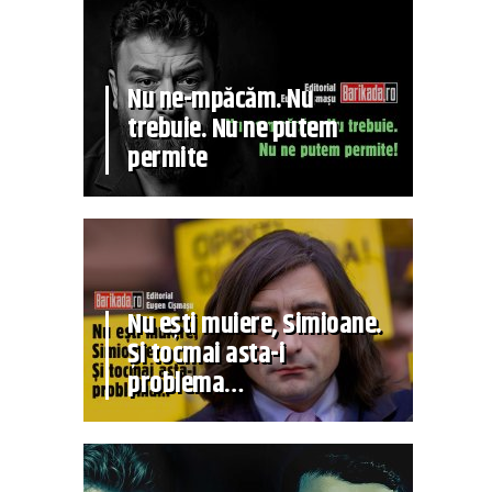
Nu ne-mpăcăm. Nu
trebuie. Nu ne putem
permite
Nu ești muiere, Simioane.
Și tocmai asta-i
problema…