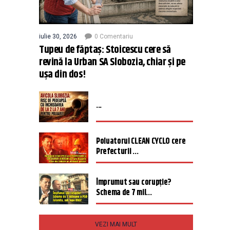
iulie 30, 2026
0 Comentariu
Tupeu de făptaș: Stoicescu cere să
revină la Urban SA Slobozia, chiar și pe
ușa din dos!
...
Poluatorul CLEAN CYCLO cere
Prefecturii ...
Împrumut sau corupție?
Schema de 7 mil...
VEZI MAI MULT