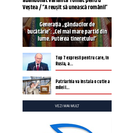
abandonat varianta Tomac pentru
Veștea / ”A reușit să unească românii”
Generația „gândacilor de
bucătărie”: „Cel mai mare partid din
lume. Puterea tineretului”
Top 7 expresii pentru care, în
Rusia, a...
Patriarhia va instala o cutie a
milei î...
VEZI MAI MULT