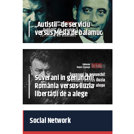
„Autiștii” de serviciu
versus Mesia de balamuc
Suverani în genunchi!
România versus iluzia
libertății de a alege
Social Network