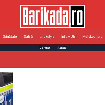
Sănătate
Satiră
Life+style
Info – Util
Motokooltura
Contact
Acasă