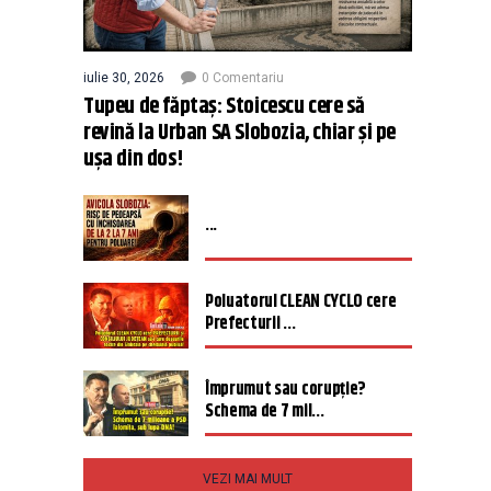
iulie 30, 2026
0 Comentariu
Tupeu de făptaș: Stoicescu cere să
revină la Urban SA Slobozia, chiar și pe
ușa din dos!
...
Poluatorul CLEAN CYCLO cere
Prefecturii ...
Împrumut sau corupție?
Schema de 7 mil...
VEZI MAI MULT