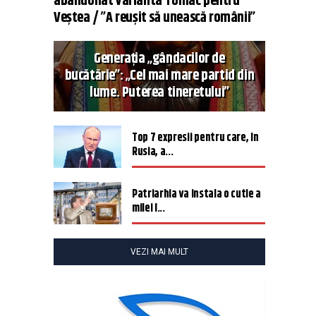
abandonat varianta Tomac pentru
Veștea / ”A reușit să unească românii”
Generația „gândacilor de
bucătărie”: „Cel mai mare partid din
lume. Puterea tineretului”
Top 7 expresii pentru care, în
Rusia, a...
Patriarhia va instala o cutie a
milei î...
VEZI MAI MULT