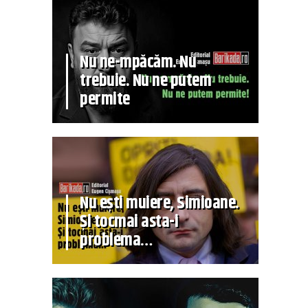
Nu ne-mpăcăm. Nu
trebuie. Nu ne putem
permite
Nu ești muiere, Simioane.
Și tocmai asta-i
problema…