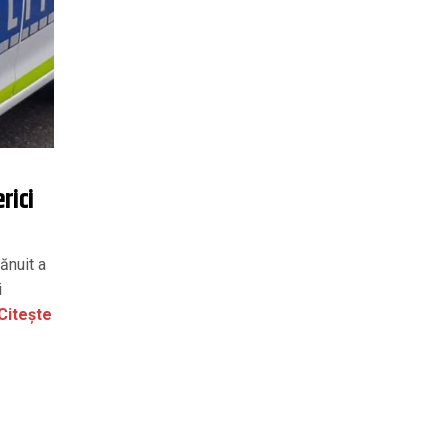
erici
ănuit a
i
Citește