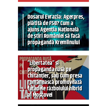
Dosarul Evrazia: Agerpres,
plătită de FSB? Cum a
ajuns Agenția Națională
de știri României să facă
propagandă Kremlinului
”Libertatea” și
propaganda rusă pe
chitanțier, sau cum presa
românească promovează
fațadele războiului hibrid
al Moscovei