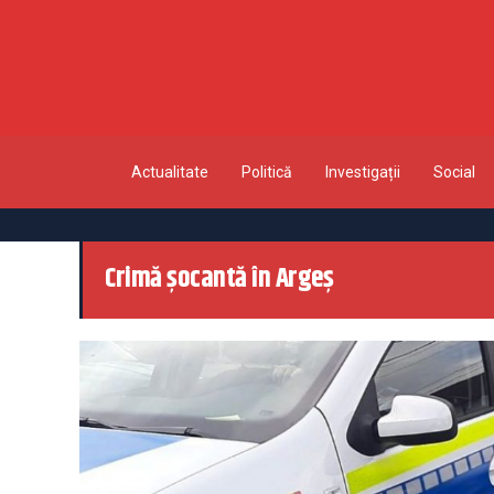
Actualitate
Politică
Investigații
Social
Crimă șocantă în Argeș