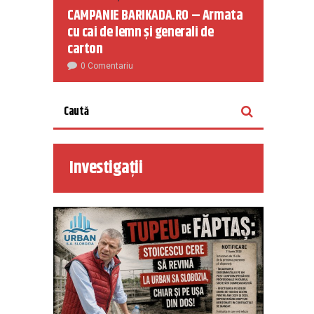
CAMPANIE BARIKADA.RO – Armata
cu cai de lemn și generali de
carton
0 Comentariu
Investigații