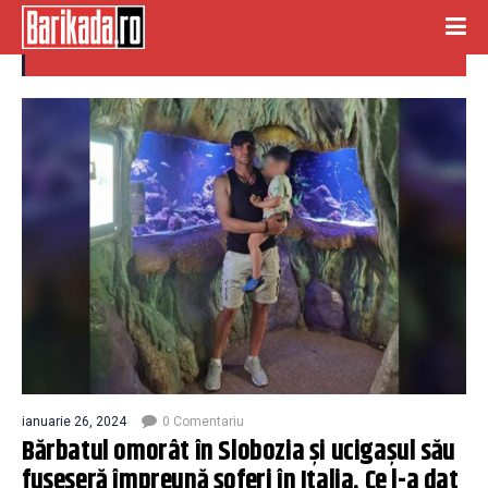
crima slobozia
ianuarie 26, 2024
0 Comentariu
Bărbatul omorât în Slobozia și ucigașul său
fuseseră împreună șoferi în Italia. Ce l-a dat