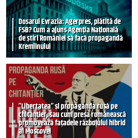
Dosarul Evrazia: Agerpres, plătită de
FSB? Cum a ajuns Agenția Națională
de știri României să facă propagandă
Kremlinului
”Libertatea” și propaganda rusă pe
chitanțier, sau cum presa românească
promovează fațadele războiului hibrid
al Moscovei