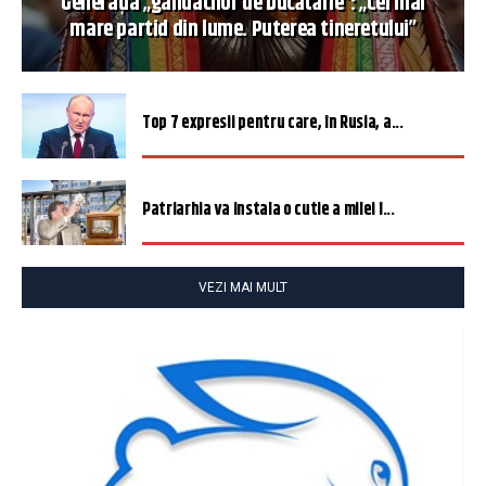
Generația „gândacilor de bucătărie”: „Cel mai
mare partid din lume. Puterea tineretului”
Top 7 expresii pentru care, în Rusia, a...
Patriarhia va instala o cutie a milei î...
VEZI MAI MULT