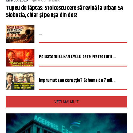
iulie 30, 2026
0 Comentariu
Tupeu de făptaș: Stoicescu cere să revină la Urban SA
Slobozia, chiar și pe ușa din dos!
...
Poluatorul CLEAN CYCLO cere Prefecturii ...
Împrumut sau corupție? Schema de 7 mil...
VEZI MAI MULT