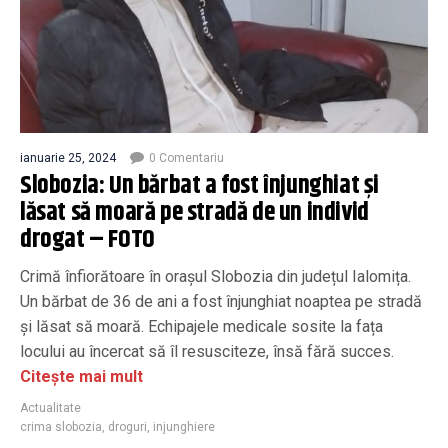
ianuarie 25, 2024
0 Comentariu
Slobozia: Un bărbat a fost înjunghiat și
lăsat să moară pe stradă de un individ
drogat – FOTO
Crimă înfiorătoare în orașul Slobozia din județul Ialomița.
Un bărbat de 36 de ani a fost înjunghiat noaptea pe stradă
și lăsat să moară. Echipajele medicale sosite la fața
locului au încercat să îl resusciteze, însă fără succes.
Citește mai mult
Actualitate
crima slobozia
,
droguri
,
injunghiere