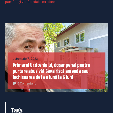
pamflet și vor fi tratate ca atare.
octombrie 7, 2023
Primarul Urziceniului, dosar penal pentru
purtare abuzivă! Sava riscă amenda sau
închisoarea de la o lună la 6 luni
0 Comentariu
Tags