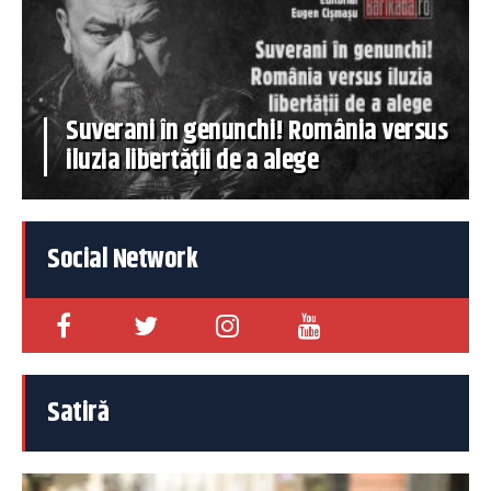
Suverani în genunchi! România versus
iluzia libertății de a alege
Social Network
Satiră