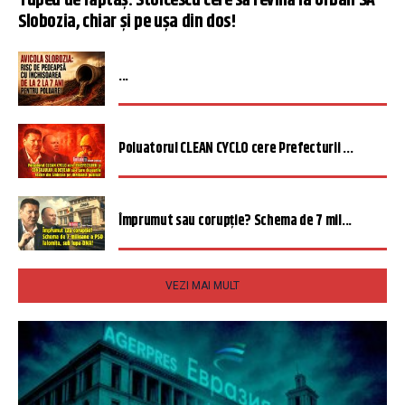
Tupeu de făptaș: Stoicescu cere să revină la Urban SA
Slobozia, chiar și pe ușa din dos!
...
Poluatorul CLEAN CYCLO cere Prefecturii ...
Împrumut sau corupție? Schema de 7 mil...
VEZI MAI MULT