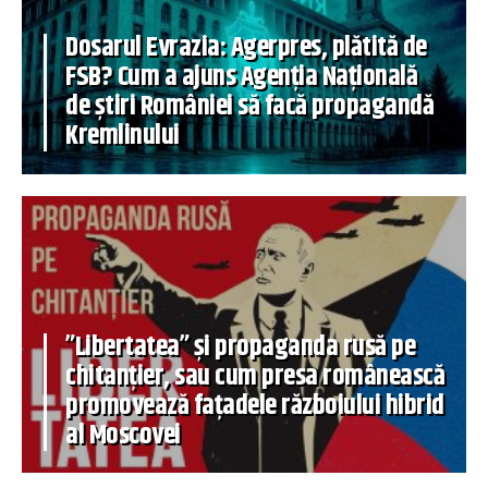
Dosarul Evrazia: Agerpres, plătită de
FSB? Cum a ajuns Agenția Națională
de știri României să facă propagandă
Kremlinului
”Libertatea” și propaganda rusă pe
chitanțier, sau cum presa românească
promovează fațadele războiului hibrid
al Moscovei