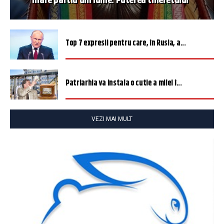
mare partid din lume. Puterea tineretului”
Top 7 expresii pentru care, în Rusia, a...
Patriarhia va instala o cutie a milei î...
VEZI MAI MULT