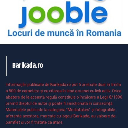
Barikada.ro
Informaţiile publicate de Barikada.ro pot fi preluate doar în limita
a 500 de caractere şi cu citarea în lead a sursei cu link activ. Orice
abatere de la această regulă constituie o încălcare a Legii 8/1996
privind dreptul de autor și poate fi sancționată în consecință.
Materialele publicate la categoria ”Mediafakes” și fotografiile
aferente acestora, marcate cu logoul Barikada, au valoare de
pamflet și vor fi tratate ca atare.