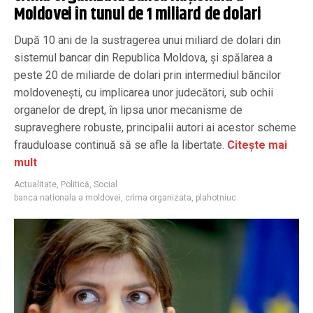
Moldovei în tunul de 1 miliard de dolari
După 10 ani de la sustragerea unui miliard de dolari din
sistemul bancar din Republica Moldova, și spălarea a
peste 20 de miliarde de dolari prin intermediul băncilor
moldovenești, cu implicarea unor judecători, sub ochii
organelor de drept, în lipsa unor mecanisme de
supraveghere robuste, principalii autori ai acestor scheme
frauduloase continuă să se afle la libertate.
Citește mai
mult
Actualitate
,
Politică
,
Social
banca nationala a moldovei
,
crima organizata
,
plahotniuc