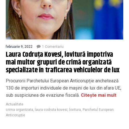
februarie 9, 2022
1 Comentariu
Laura Codruța Kovesi, lovitură împotriva
mai multor grupuri de crimă organizată
specializate în traficarea vehiculelor de lux
Procurorii Parchetului European Anticorupție anchetează
130 de importuri individuale de mașini de lux din afara UE,
sub suspiciunea de evaziune fiscală.
Citește mai mult
Actualitate
crima organizata
,
laura codruta kovesi
,
lovitura
,
Parchetul European
Anticorupție