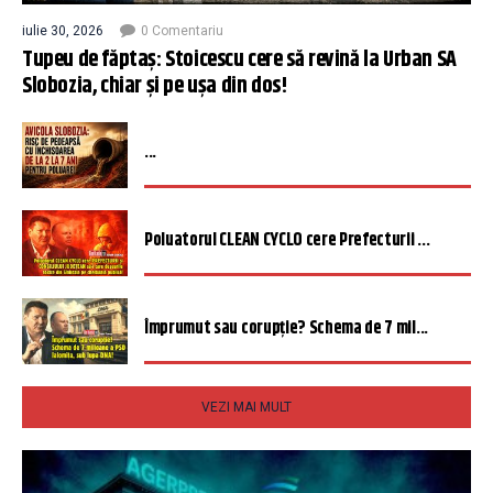
iulie 30, 2026
0 Comentariu
Tupeu de făptaș: Stoicescu cere să revină la Urban SA
Slobozia, chiar și pe ușa din dos!
...
Poluatorul CLEAN CYCLO cere Prefecturii ...
Împrumut sau corupție? Schema de 7 mil...
VEZI MAI MULT