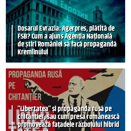
Dosarul Evrazia: Agerpres, plătită de
FSB? Cum a ajuns Agenția Națională
de știri României să facă propagandă
Kremlinului
”Libertatea” și propaganda rusă pe
chitanțier, sau cum presa românească
promovează fațadele războiului hibrid