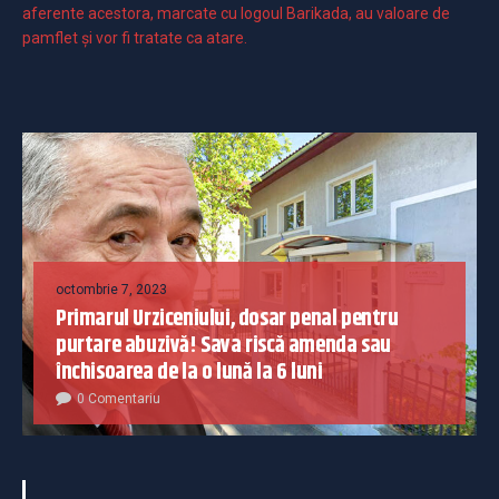
aferente acestora, marcate cu logoul Barikada, au valoare de
pamflet și vor fi tratate ca atare.
octombrie 7, 2023
Primarul Urziceniului, dosar penal pentru
purtare abuzivă! Sava riscă amenda sau
închisoarea de la o lună la 6 luni
0 Comentariu