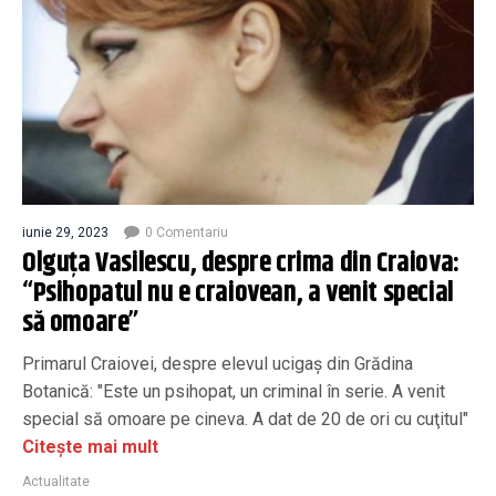
iunie 29, 2023
0 Comentariu
Olguța Vasilescu, despre crima din Craiova:
“Psihopatul nu e craiovean, a venit special
să omoare”
Primarul Craiovei, despre elevul ucigaș din Grădina
Botanică: "Este un psihopat, un criminal în serie. A venit
special să omoare pe cineva. A dat de 20 de ori cu cuţitul"
Citește mai mult
Actualitate