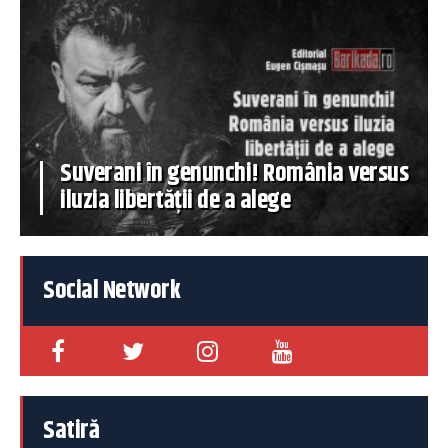
Suverani în genunchi! România versus
iluzia libertății de a alege
Social Network
Satiră