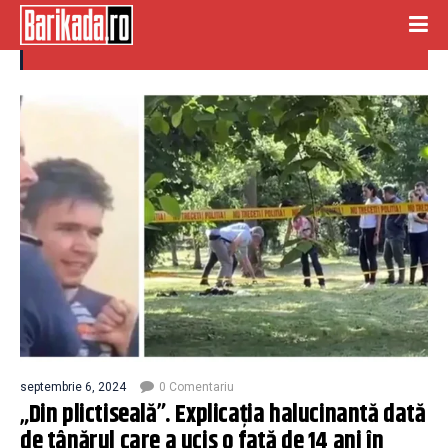
CRIMA CRAIOVA
septembrie 6, 2024
0 Comentariu
„Din plictiseală”. Explicația halucinantă dată
de tânărul care a ucis o fată de 14 ani în