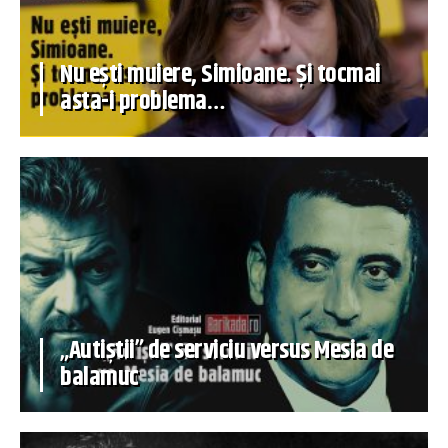
Nu ești muiere, Simioane. Și tocmai
asta-i problema…
„Autiștii” de serviciu versus Mesia de
balamuc