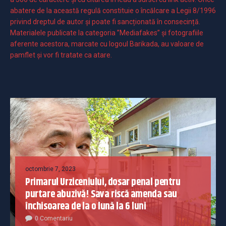
abatere de la această regulă constituie o încălcare a Legii 8/1996
privind dreptul de autor și poate fi sancționată în consecință.
Materialele publicate la categoria ”Mediafakes” și fotografiile
aferente acestora, marcate cu logoul Barikada, au valoare de
pamflet și vor fi tratate ca atare.
octombrie 7, 2023
Primarul Urziceniului, dosar penal pentru
purtare abuzivă! Sava riscă amenda sau
închisoarea de la o lună la 6 luni
0 Comentariu