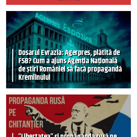
Dosarul Evrazia: Agerpres, plătită de
FSB? Cum a ajuns Agenția Națională
de știri României să facă propagandă
Kremlinului
”Libertatea” și propaganda rusă pe