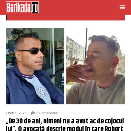
crima cosmopolis
iunie 6, 2025
0 Comentariu
„De 30 de ani, nimeni nu a avut ac de cojocul
lui”. O avocată descrie modul în care Robert