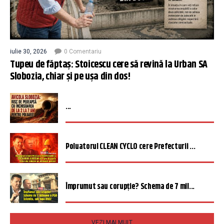
iulie 30, 2026
0 Comentariu
Tupeu de făptaș: Stoicescu cere să revină la Urban SA
Slobozia, chiar și pe ușa din dos!
...
Poluatorul CLEAN CYCLO cere Prefecturii ...
Împrumut sau corupție? Schema de 7 mil...
VEZI MAI MULT