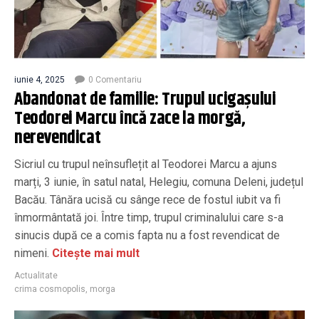
iunie 4, 2025
0 Comentariu
Abandonat de familie: Trupul ucigașului
Teodorei Marcu încă zace la morgă,
nerevendicat
Sicriul cu trupul neînsuflețit al Teodorei Marcu a ajuns
marți, 3 iunie, în satul natal, Helegiu, comuna Deleni, județul
Bacău. Tânăra ucisă cu sânge rece de fostul iubit va fi
înmormântată joi. Între timp, trupul criminalului care s-a
sinucis după ce a comis fapta nu a fost revendicat de
nimeni.
Citește mai mult
Actualitate
crima cosmopolis
,
morga