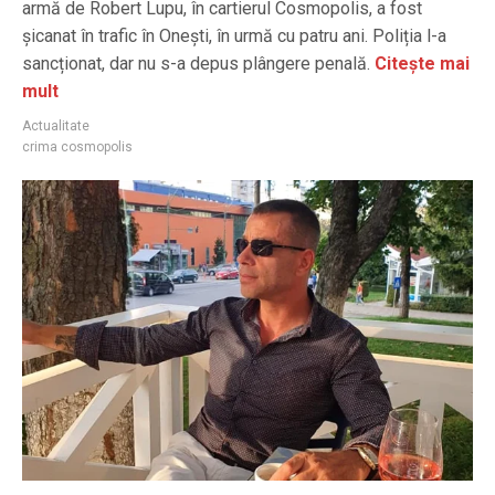
armă de Robert Lupu, în cartierul Cosmopolis, a fost
şicanat în trafic în Oneşti, în urmă cu patru ani. Poliția l-a
sancționat, dar nu s-a depus plângere penală.
Citește mai
mult
Actualitate
crima cosmopolis