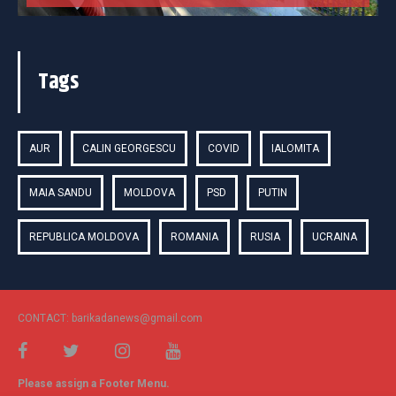
Tags
AUR
CALIN GEORGESCU
COVID
IALOMITA
MAIA SANDU
MOLDOVA
PSD
PUTIN
REPUBLICA MOLDOVA
ROMANIA
RUSIA
UCRAINA
CONTACT: barikadanews@gmail.com
Please assign a Footer Menu.