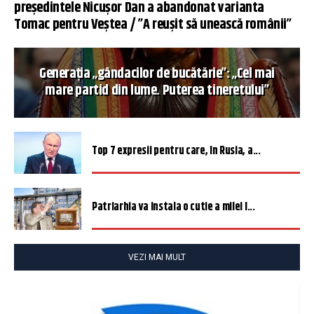
președintele Nicușor Dan a abandonat varianta
Tomac pentru Veștea / ”A reușit să unească românii”
Generația „gândacilor de bucătărie”: „Cel mai
mare partid din lume. Puterea tineretului”
Top 7 expresii pentru care, în Rusia, a...
Patriarhia va instala o cutie a milei î...
VEZI MAI MULT