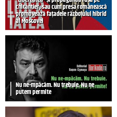
chitanțier, sau cum presa românească
promovează fațadele războiului hibrid
al Moscovei
Nu ne-mpăcăm. Nu trebuie. Nu ne
putem permite