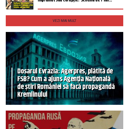
Împrumut sau corupție? Schema de 7 mil...
VEZI MAI MULT
Dosarul Evrazia: Agerpres, plătită de
FSB? Cum a ajuns Agenția Națională
de știri României să facă propagandă
Kremlinului