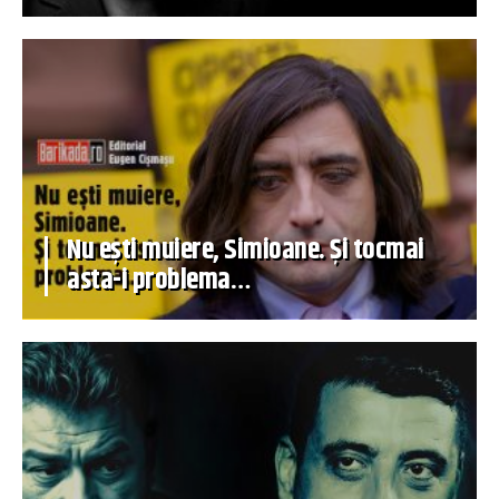
Nu ești muiere, Simioane. Și tocmai
asta-i problema…