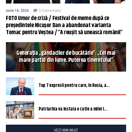
iunie 16, 2026
0 Comentariu
FOTO Umor de criză / Festival de meme după ce
președintele Nicușor Dan a abandonat varianta
Tomac pentru Veștea / ”A reușit să unească românii”
Generația „gândacilor de bucătărie”: „Cel mai
mare partid din lume. Puterea tineretului”
Top 7 expresii pentru care, în Rusia, a...
Patriarhia va instala o cutie a milei î...
VEZI MAI MULT