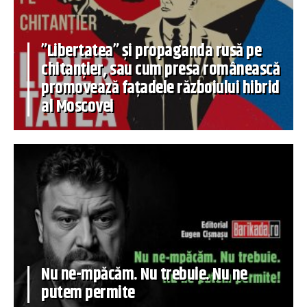
”Libertatea” și propaganda rusă pe
chitanțier, sau cum presa românească
promovează fațadele războiului hibrid
al Moscovei
Nu ne-mpăcăm. Nu trebuie. Nu ne
putem permite