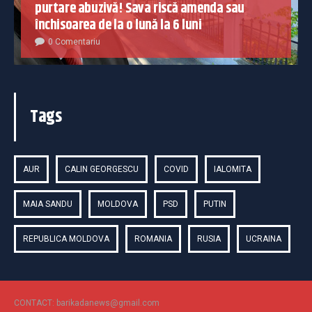
purtare abuzivă! Sava riscă amenda sau
închisoarea de la o lună la 6 luni
0 Comentariu
Tags
AUR
CALIN GEORGESCU
COVID
IALOMITA
MAIA SANDU
MOLDOVA
PSD
PUTIN
REPUBLICA MOLDOVA
ROMANIA
RUSIA
UCRAINA
CONTACT: barikadanews@gmail.com