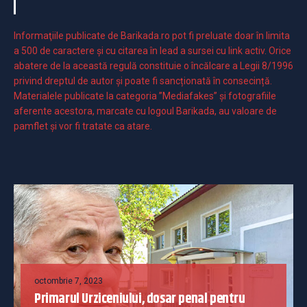
Informaţiile publicate de Barikada.ro pot fi preluate doar în limita
a 500 de caractere şi cu citarea în lead a sursei cu link activ. Orice
abatere de la această regulă constituie o încălcare a Legii 8/1996
privind dreptul de autor și poate fi sancționată în consecință.
Materialele publicate la categoria ”Mediafakes” și fotografiile
aferente acestora, marcate cu logoul Barikada, au valoare de
pamflet și vor fi tratate ca atare.
octombrie 7, 2023
Primarul Urziceniului, dosar penal pentru