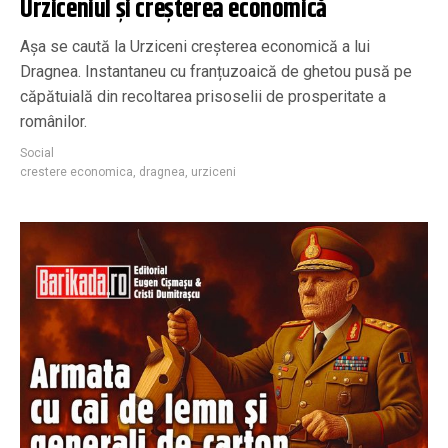
Urziceniul și creșterea economică
Așa se caută la Urziceni creșterea economică a lui
Dragnea. Instantaneu cu franțuzoaică de ghetou pusă pe
căpătuială din recoltarea prisoselii de prosperitate a
românilor.
Social
crestere economica
,
dragnea
,
urziceni