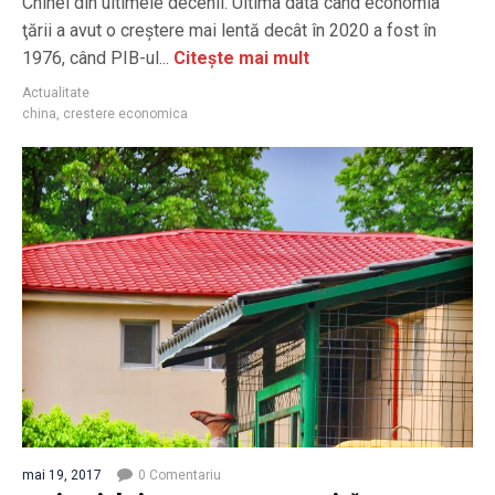
Chinei din ultimele decenii. Ultima dată când economia
ţării a avut o creştere mai lentă decât în 2020 a fost în
1976, când PIB-ul...
Citește mai mult
Actualitate
china
,
crestere economica
mai 19, 2017
0 Comentariu