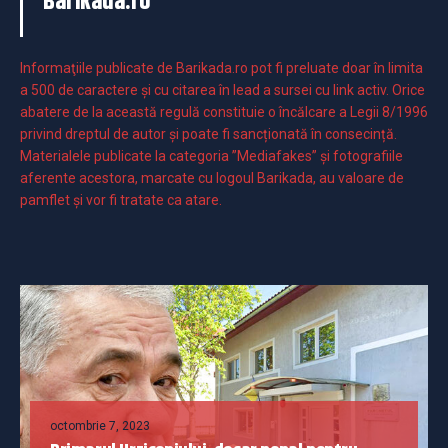
Barikada.ro
Informaţiile publicate de Barikada.ro pot fi preluate doar în limita
a 500 de caractere şi cu citarea în lead a sursei cu link activ. Orice
abatere de la această regulă constituie o încălcare a Legii 8/1996
privind dreptul de autor și poate fi sancționată în consecință.
Materialele publicate la categoria ”Mediafakes” și fotografiile
aferente acestora, marcate cu logoul Barikada, au valoare de
pamflet și vor fi tratate ca atare.
octombrie 7, 2023