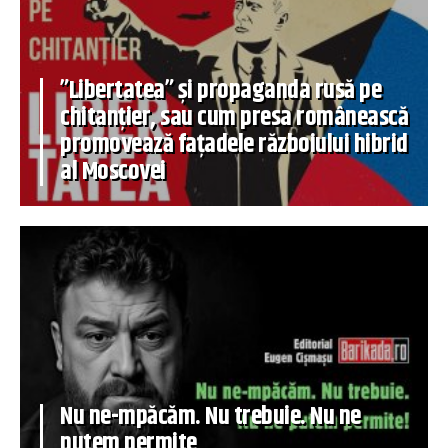
”Libertatea” și propaganda rusă pe
chitanțier, sau cum presa românească
promovează fațadele războiului hibrid
al Moscovei
Nu ne-mpăcăm. Nu trebuie. Nu ne
putem permite