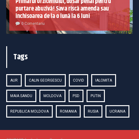
Primarul Urziceniului, dosar penal pentru
purtare abuzivă! Sava riscă amenda sau
închisoarea de la o lună la 6 luni
0 Comentariu
Tags
AUR
CALIN GEORGESCU
COVID
IALOMITA
MAIA SANDU
MOLDOVA
PSD
PUTIN
REPUBLICA MOLDOVA
ROMANIA
RUSIA
UCRAINA