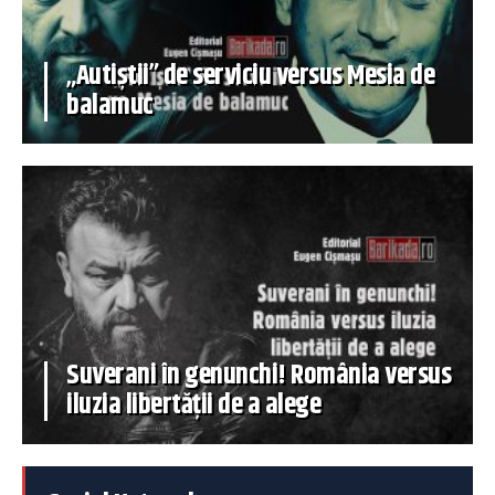
„Autiștii” de serviciu versus Mesia de
balamuc
Suverani în genunchi! România versus
iluzia libertății de a alege