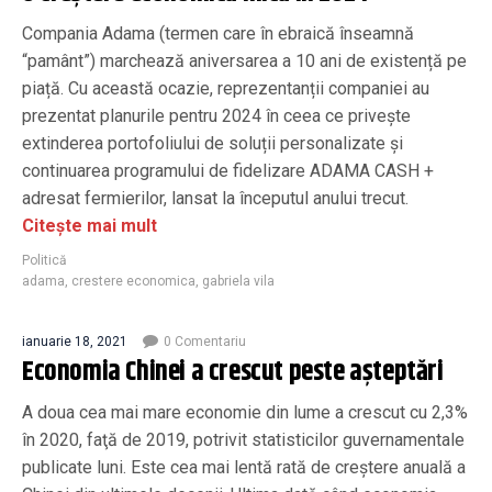
Compania Adama (termen care în ebraică înseamnă
“pamânt”) marchează aniversarea a 10 ani de existență pe
piață. Cu această ocazie, reprezentanții companiei au
prezentat planurile pentru 2024 în ceea ce privește
extinderea portofoliului de soluții personalizate și
continuarea programului de fidelizare ADAMA CASH +
adresat fermierilor, lansat la începutul anului trecut.
Citește mai mult
Politică
adama
,
crestere economica
,
gabriela vila
ianuarie 18, 2021
0 Comentariu
Economia Chinei a crescut peste aşteptări
A doua cea mai mare economie din lume a crescut cu 2,3%
în 2020, faţă de 2019, potrivit statisticilor guvernamentale
publicate luni. Este cea mai lentă rată de creştere anuală a