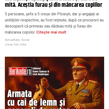
mită. Aceștia furau și din mâncarea copiilor
5 persoane, șefe a 5 creșe din Ploiești, dar și angajați ai
unităților respective, au fost reținute, după ce procurorii au
descoperit că primeau sau dădeau mită și furau din
mâncarea copiilor.
Citește mai mult
Actualitate
,
Social
crese
,
furt
,
mita