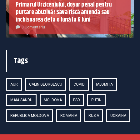
Primarul Urziceniului, dosar penal pentru
purtare abuzivă! Sava riscă amenda sau
închisoarea de la o lună la 6 luni
0 Comentariu
Tags
AUR
CALIN GEORGESCU
COVID
IALOMITA
MAIA SANDU
MOLDOVA
PSD
PUTIN
REPUBLICA MOLDOVA
ROMANIA
RUSIA
UCRAINA