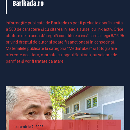
Barikada.ro
Informaţiile publicate de Barikada.ro pot fi preluate doar în limita
a 500 de caractere şi cu citarea în lead a sursei cu link activ. Orice
abatere de la această regulă constituie o încălcare a Legii 8/1996
privind dreptul de autor și poate fi sancționată în consecință.
Materialele publicate la categoria ”Mediafakes” și fotografiile
aferente acestora, marcate cu logoul Barikada, au valoare de
pamflet și vor fi tratate ca atare.
octombrie 7, 2023