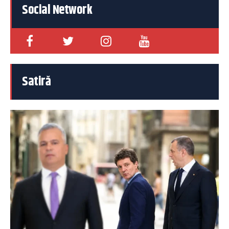
Social Network
Satiră