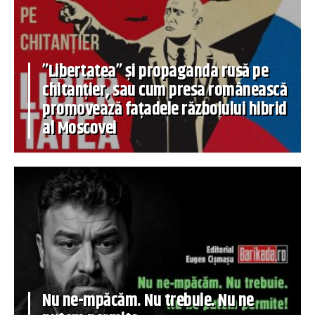
”Libertatea” și propaganda rusă pe
chitanțier, sau cum presa românească
promovează fațadele războiului hibrid
al Moscovei
Nu ne-mpăcăm. Nu trebuie. Nu ne