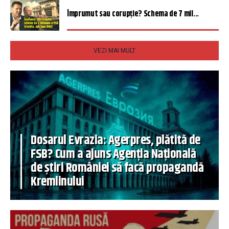
Împrumut sau corupție? Schema de 7 mil...
VEZI MAI MULT
Dosarul Evrazia: Agerpres, plătită de
FSB? Cum a ajuns Agenția Națională
de știri României să facă propagandă
Kremlinului