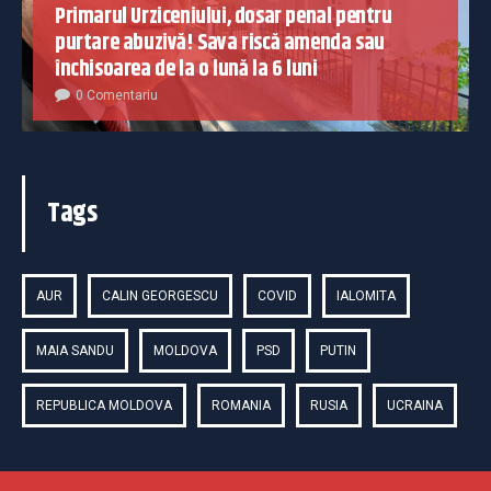
Primarul Urziceniului, dosar penal pentru
purtare abuzivă! Sava riscă amenda sau
închisoarea de la o lună la 6 luni
0 Comentariu
Tags
AUR
CALIN GEORGESCU
COVID
IALOMITA
MAIA SANDU
MOLDOVA
PSD
PUTIN
REPUBLICA MOLDOVA
ROMANIA
RUSIA
UCRAINA