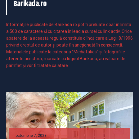
Barikada.ro
Informaţiile publicate de Barikada.ro pot fi preluate doar în limita
a 500 de caractere şi cu citarea în lead a sursei cu link activ. Orice
abatere de la această regulă constituie o încălcare a Legii 8/1996
privind dreptul de autor și poate fi sancționată în consecință.
Materialele publicate la categoria ”Mediafakes” și fotografiile
aferente acestora, marcate cu logoul Barikada, au valoare de
pamflet și vor fi tratate ca atare.
octombrie 7, 2023