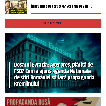
Împrumut sau corupție? Schema de 7 mil...
VEZI MAI MULT
Dosarul Evrazia: Agerpres, plătită de
FSB? Cum a ajuns Agenția Națională
de știri României să facă propagandă
Kremlinului