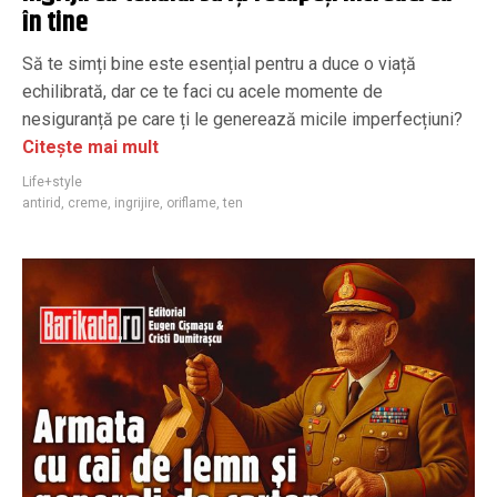
în tine
Să te simți bine este esențial pentru a duce o viață
echilibrată, dar ce te faci cu acele momente de
nesiguranță pe care ți le generează micile imperfecțiuni?
Citește mai mult
Life+style
antirid
,
creme
,
ingrijire
,
oriflame
,
ten