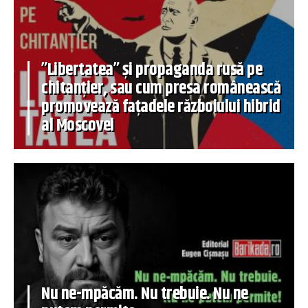
”Libertatea” și propaganda rusă pe
chitanțier, sau cum presa românească
promovează fațadele războiului hibrid
al Moscovei
Nu ne-mpăcăm. Nu trebuie. Nu ne