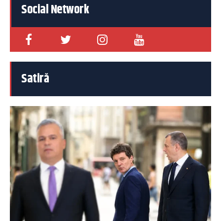
Social Network
Satiră