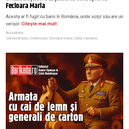
Fecioara Maria
Acesta ar fi fugit cu banii în România, unde soțul său are un
verișor.
Citește mai mult
Actualitate
clarvazatoare
,
credinciosi
,
fecioara maria
,
italia
,
romania