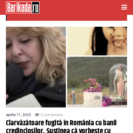
credinciosi
aprilie 11, 2023
0 Comentariu
Clarvăzătoare fugită în România cu banii
credincioșilor. Susținea că vorbeşte cu