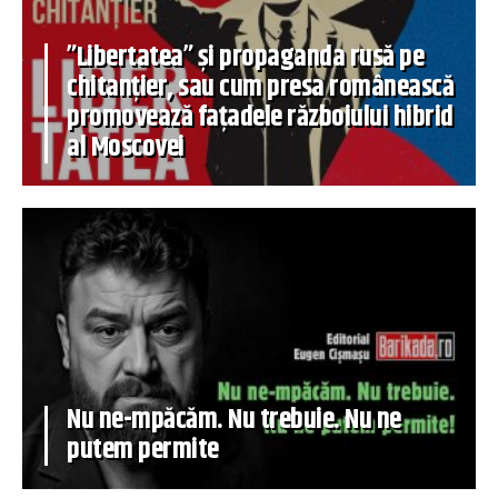
”Libertatea” și propaganda rusă pe
chitanțier, sau cum presa românească
promovează fațadele războiului hibrid
al Moscovei
Nu ne-mpăcăm. Nu trebuie. Nu ne
putem permite