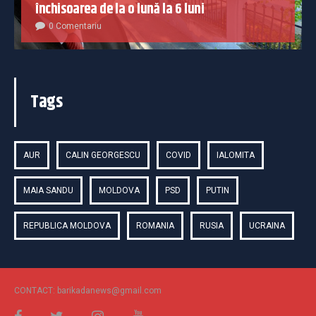
închisoarea de la o lună la 6 luni
0 Comentariu
Tags
AUR
CALIN GEORGESCU
COVID
IALOMITA
MAIA SANDU
MOLDOVA
PSD
PUTIN
REPUBLICA MOLDOVA
ROMANIA
RUSIA
UCRAINA
CONTACT: barikadanews@gmail.com