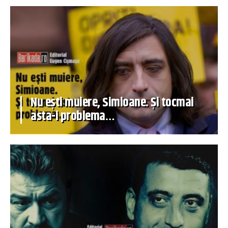
Nu ești muiere, Simioane. Și tocmai
asta-i problema…