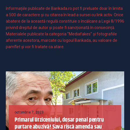
Informaţiile publicate de Barikada.ro pot fi preluate doar în limita
a 500 de caractere şi cu citarea în lead a sursei cu link activ. Orice
abatere de la această regulă constituie o încălcare a Legii 8/1996
privind dreptul de autor și poate fi sancționată în consecință.
Materialele publicate la categoria ”Mediafakes” și fotografiile
aferente acestora, marcate cu logoul Barikada, au valoare de
pamflet și vor fi tratate ca atare.
octombrie 7, 2023
Primarul Urziceniului, dosar penal pentru
purtare abuzivă! Sava riscă amenda sau