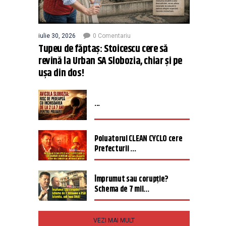
iulie 30, 2026
0 Comentariu
Tupeu de făptaș: Stoicescu cere să
revină la Urban SA Slobozia, chiar și pe
ușa din dos!
...
Poluatorul CLEAN CYCLO cere
Prefecturii ...
Împrumut sau corupție?
Schema de 7 mil...
VEZI MAI MULT