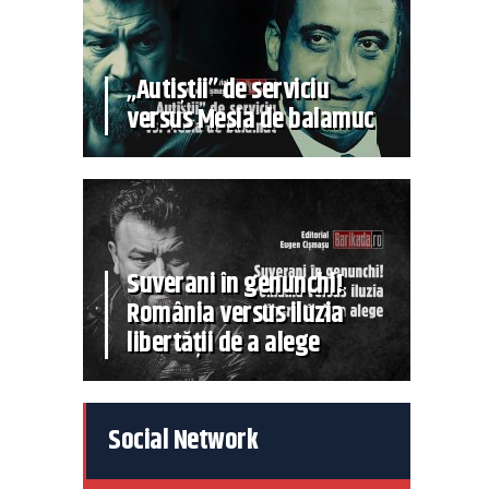
„Autiștii” de serviciu
versus Mesia de balamuc
Suverani în genunchi!
România versus iluzia
libertății de a alege
Social Network