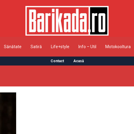
Sănătate
Satiră
Life+style
Info – Util
Motokooltura
Contact
Acasă