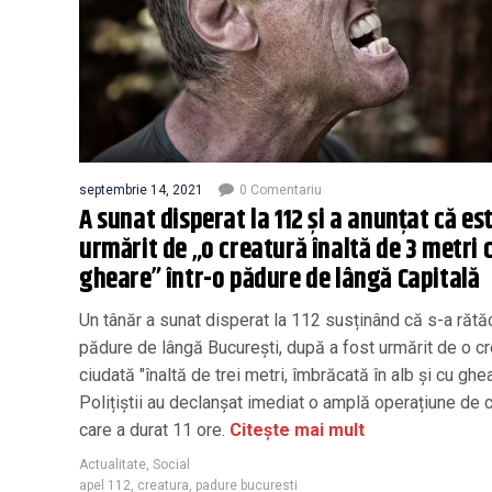
septembrie 14, 2021
0 Comentariu
A sunat disperat la 112 și a anunțat că es
urmărit de „o creatură înaltă de 3 metri 
gheare” într-o pădure de lângă Capitală
Un tânăr a sunat disperat la 112 susținând că s-a rătăc
pădure de lângă Bucureşti, după a fost urmărit de o c
ciudată "înaltă de trei metri, îmbrăcată în alb și cu ghe
Polițiștii au declanșat imediat o amplă operațiune de 
care a durat 11 ore.
Citește mai mult
Actualitate
,
Social
apel 112
,
creatura
,
padure bucuresti