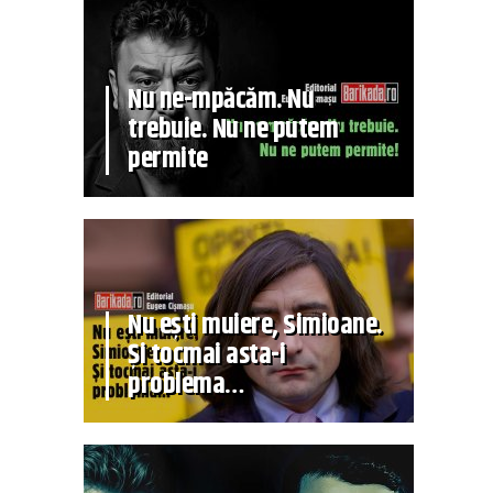
Nu ne-mpăcăm. Nu
trebuie. Nu ne putem
permite
Nu ești muiere, Simioane.
Și tocmai asta-i
problema…