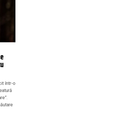
te
cu
it într-o
reatură
are”.
căutare