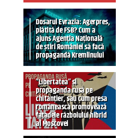
Dosarul Evrazia: Agerpres,
plătită de FSB? Cum a
ajuns Agenția Națională
de știri României să facă
propagandă Kremlinului
”Libertatea” și
propaganda rusă pe
chitanțier, sau cum presa
românească promovează
fațadele războiului hibrid
al Moscovei