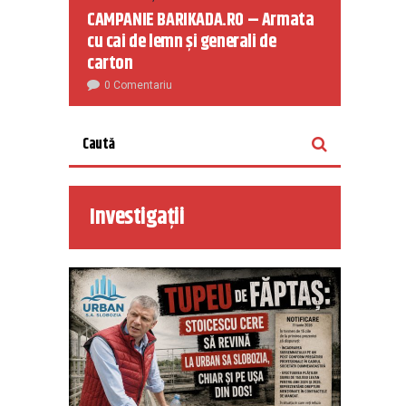
CAMPANIE BARIKADA.RO – Armata
cu cai de lemn și generali de
carton
0 Comentariu
Investigații