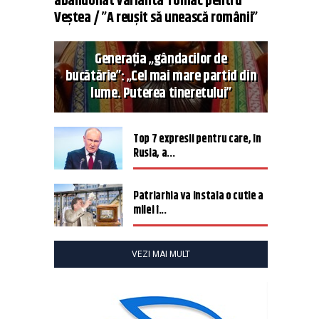
abandonat varianta Tomac pentru
Veștea / ”A reușit să unească românii”
Generația „gândacilor de
bucătărie”: „Cel mai mare partid din
lume. Puterea tineretului”
Top 7 expresii pentru care, în
Rusia, a...
Patriarhia va instala o cutie a
milei î...
VEZI MAI MULT