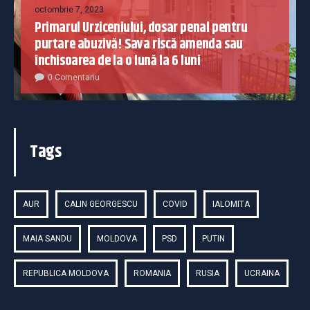
octombrie 7, 2023
Primarul Urziceniului, dosar penal pentru
purtare abuzivă! Sava riscă amenda sau
închisoarea de la o lună la 6 luni
0 Comentariu
Tags
AUR
CALIN GEORGESCU
COVID
IALOMITA
MAIA SANDU
MOLDOVA
PSD
PUTIN
REPUBLICA MOLDOVA
ROMANIA
RUSIA
UCRAINA