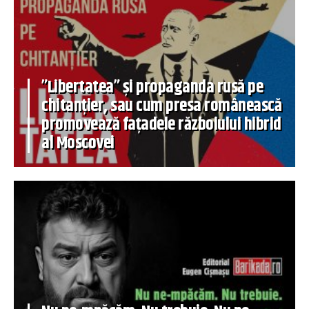
”Libertatea” și propaganda rusă pe
chitanțier, sau cum presa românească
promovează fațadele războiului hibrid
al Moscovei