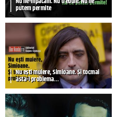
Nu ne-mpăcăm. Nu trebuie. Nu ne
putem permite
Nu ești muiere, Simioane. Și tocmai
asta-i problema…