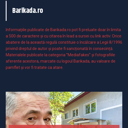
Barikada.ro
Informaţiile publicate de Barikada.ro pot fi preluate doar în limita
a 500 de caractere şi cu citarea în lead a sursei cu link activ. Orice
abatere de la această regulă constituie o încălcare a Legii 8/1996
privind dreptul de autor și poate fi sancționată în consecință.
Materialele publicate la categoria ”Mediafakes” și fotografiile
aferente acestora, marcate cu logoul Barikada, au valoare de
pamflet și vor fi tratate ca atare.