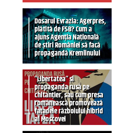
Dosarul Evrazia: Agerpres,
plătită de FSB? Cum a
ajuns Agenția Națională
de știri României să facă
propagandă Kremlinului
”Libertatea” și
propaganda rusă pe
chitanțier, sau cum presa
românească promovează
fațadele războiului hibrid
al Moscovei