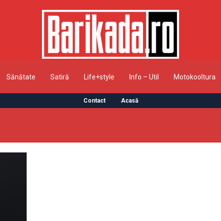
Sănătate
Satiră
Life+style
Info – Util
Motokooltura
Contact
Acasă