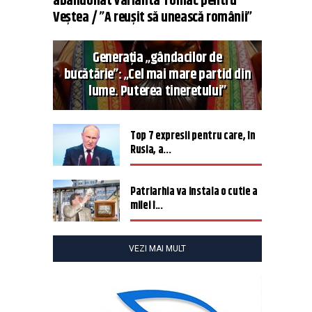
abandonat varianta Tomac pentru
Veștea / ”A reușit să unească românii”
Generația „gândacilor de
bucătărie”: „Cel mai mare partid din
lume. Puterea tineretului”
Top 7 expresii pentru care, în
Rusia, a...
Patriarhia va instala o cutie a
milei î...
VEZI MAI MULT