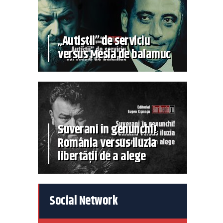
„Autiștii” de serviciu
versus Mesia de balamuc
Suverani în genunchi!
România versus iluzia
libertății de a alege
Social Network