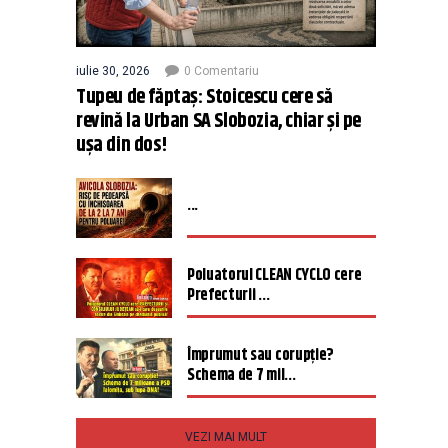
iulie 30, 2026
0 Comentariu
Tupeu de făptaș: Stoicescu cere să
revină la Urban SA Slobozia, chiar și pe
ușa din dos!
...
Poluatorul CLEAN CYCLO cere
Prefecturii ...
Împrumut sau corupție?
Schema de 7 mil...
VEZI MAI MULT