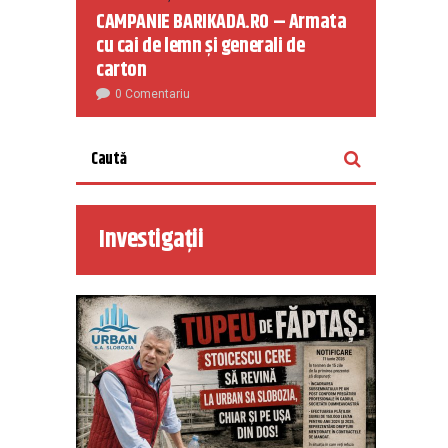
CAMPANIE BARIKADA.RO – Armata
cu cai de lemn și generali de
carton
0 Comentariu
Investigații