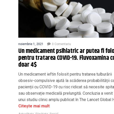
noiembrie 1, 2021
0 Comentariu
Un medicament psihiatric ar putea fi folo
pentru tratarea COVID-19. Fluvoxamina c
doar 4$
Un medicament ieftin folosit pentru tratarea tulburării
obsesiv-compulsive ajută la scăderea probabilității c
pacienții cu COVID-19 cu risc ridicat să necesite spita
sau observație medicală prelungită. Concluzia a venit
unui studiu clinic amplu publicat în The Lancet Global 
Citește mai mult
Actualitate
,
Sănătate
,
Social