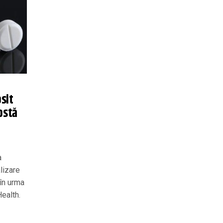
sit
ostă
a
lizare
 în urma
Health.