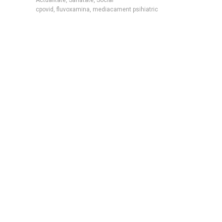
cpovid
,
fluvoxamina
,
mediacament psihiatric