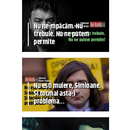
Nu ne-mpăcăm. Nu
trebuie. Nu ne putem
permite
Nu ești muiere, Simioane.
Și tocmai asta-i
problema…