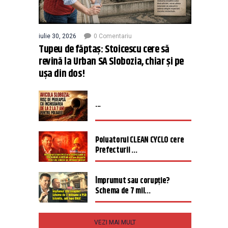
iulie 30, 2026
0 Comentariu
Tupeu de făptaș: Stoicescu cere să
revină la Urban SA Slobozia, chiar și pe
ușa din dos!
...
Poluatorul CLEAN CYCLO cere
Prefecturii ...
Împrumut sau corupție?
Schema de 7 mil...
VEZI MAI MULT