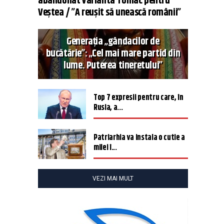
abandonat varianta Tomac pentru
Veștea / ”A reușit să unească românii”
Generația „gândacilor de
bucătărie”: „Cel mai mare partid din
lume. Puterea tineretului”
Top 7 expresii pentru care, în
Rusia, a...
Patriarhia va instala o cutie a
milei î...
VEZI MAI MULT