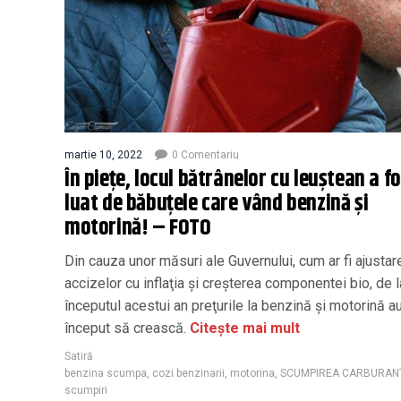
martie 10, 2022
0 Comentariu
În piețe, locul bătrânelor cu leuştean a f
luat de băbuţele care vând benzină şi
motorină! – FOTO
Din cauza unor măsuri ale Guvernului, cum ar fi ajustar
accizelor cu inflaţia şi creşterea componentei bio, de l
începutul acestui an preţurile la benzină şi motorină a
început să crească.
Citește mai mult
Satiră
benzina scumpa
,
cozi benzinarii
,
motorina
,
SCUMPIREA CARBURAN
scumpiri