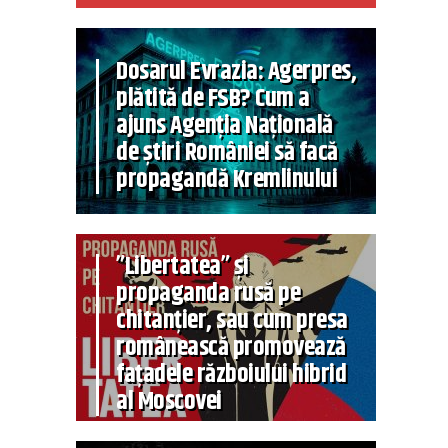
Dosarul Evrazia: Agerpres,
plătită de FSB? Cum a
ajuns Agenția Națională
de știri României să facă
propagandă Kremlinului
”Libertatea” și
propaganda rusă pe
chitanțier, sau cum presa
românească promovează
fațadele războiului hibrid
al Moscovei