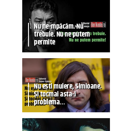
Nu ne-mpăcăm. Nu
trebuie. Nu ne putem
permite
Nu ești muiere, Simioane.
Și tocmai asta-i
problema…