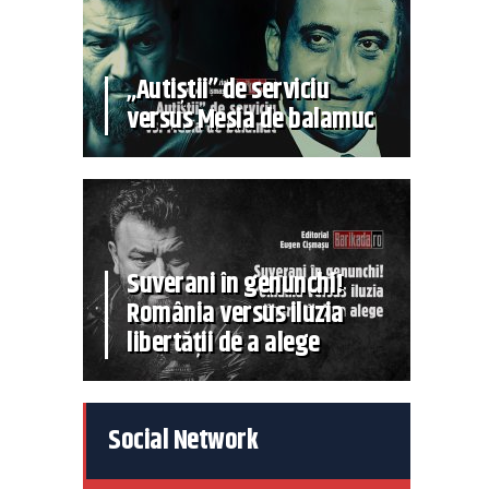
„Autiștii” de serviciu
versus Mesia de balamuc
Suverani în genunchi!
România versus iluzia
libertății de a alege
Social Network