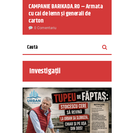
CAMPANIE BARIKADA.RO – Armata
cu cai de lemn și generali de
carton
0 Comentariu
Investigații