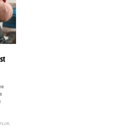
ost
ea
a
u
TILOR
,