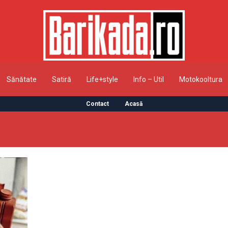
Sănătate
Satiră
Life+style
Info – Util
Motokooltura
Contact
Acasă