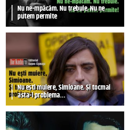
Nu ne-mpăcăm. Nu trebuie. Nu ne
putem permite
Nu ești muiere, Simioane. Și tocmai
asta-i problema…