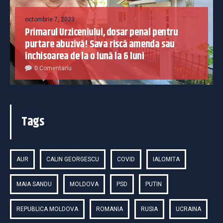
octombrie 7, 2023
Primarul Urziceniului, dosar penal pentru
purtare abuzivă! Sava riscă amenda sau
închisoarea de la o lună la 6 luni
0 Comentariu
Tags
AUR
CALIN GEORGESCU
COVID
IALOMITA
MAIA SANDU
MOLDOVA
PSD
PUTIN
REPUBLICA MOLDOVA
ROMANIA
RUSIA
UCRAINA