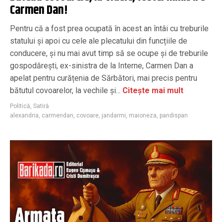
Carmen Dan!
Pentru că a fost prea ocupată în acest an întâi cu treburile
statului și apoi cu cele ale plecatului din funcțiile de
conducere, şi nu mai avut timp să se ocupe şi de treburile
gospodăreşti, ex-sinistra de la Interne, Carmen Dan a
apelat pentru curățenia de Sărbători, mai precis pentru
bătutul covoarelor, la vechile și...
Citește mai mult
Politică
,
Satiră
alexandria
,
carmendan
,
covoare
,
jandarmi
,
maioneza
,
pandispan