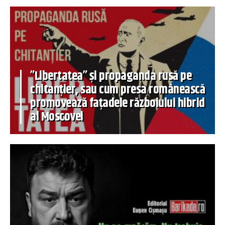
”Libertatea” și propaganda rusă pe
chitanțier, sau cum presa românească
promovează fațadele războiului hibrid
al Moscovei