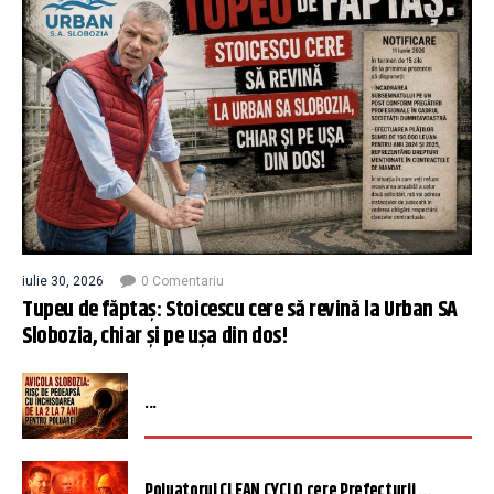
iulie 30, 2026
0 Comentariu
Tupeu de făptaș: Stoicescu cere să revină la Urban SA
Slobozia, chiar și pe ușa din dos!
...
Poluatorul CLEAN CYCLO cere Prefecturii ...