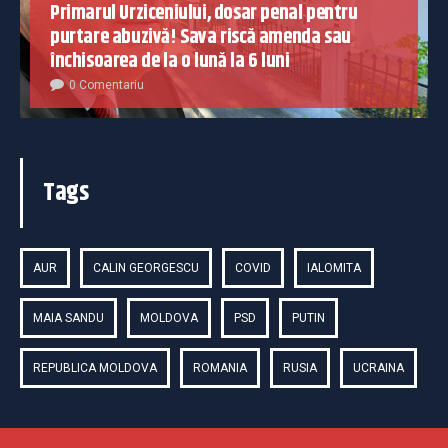
Primarul Urziceniului, dosar penal pentru
purtare abuzivă! Sava riscă amenda sau
închisoarea de la o lună la 6 luni
0 Comentariu
Tags
AUR
CALIN GEORGESCU
COVID
IALOMITA
MAIA SANDU
MOLDOVA
PSD
PUTIN
REPUBLICA MOLDOVA
ROMANIA
RUSIA
UCRAINA