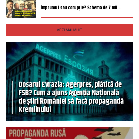
Împrumut sau corupție? Schema de 7 mil...
VEZI MAI MULT
Dosarul Evrazia: Agerpres, plătită de
FSB? Cum a ajuns Agenția Națională
de știri României să facă propagandă
Kremlinului