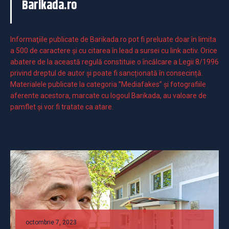
Barikada.ro
Informaţiile publicate de Barikada.ro pot fi preluate doar în limita
a 500 de caractere şi cu citarea în lead a sursei cu link activ. Orice
abatere de la această regulă constituie o încălcare a Legii 8/1996
privind dreptul de autor și poate fi sancționată în consecință.
Materialele publicate la categoria ”Mediafakes” și fotografiile
aferente acestora, marcate cu logoul Barikada, au valoare de
pamflet și vor fi tratate ca atare.
octombrie 7, 2023