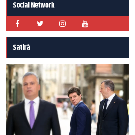
Social Network
Satiră