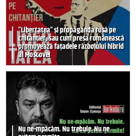
”Libertatea” și propaganda rusă pe
chitanțier, sau cum presa românească
promovează fațadele războiului hibrid
al Moscovei
Nu ne-mpăcăm. Nu trebuie. Nu ne