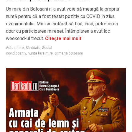
Un mire din Botoșani n-a avut voie să meargă la propria
nuntă pentru că a fost testat pozitiv cu COVID în ziua
evenimentului. Mirii au hotărât să țină, însă, petrecerea
doar cu participarea miresei. Întâmplarea a avut loc
weekend-ul trecut.
Citește mai mult
Actualitate
,
Sănătate
,
Social
covid pozitiv
,
nunta fara mire
,
primaria botosani