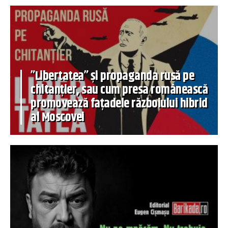
”Libertatea” și propaganda rusă pe
chitanțier, sau cum presa românească
promovează fațadele războiului hibrid
al Moscovei