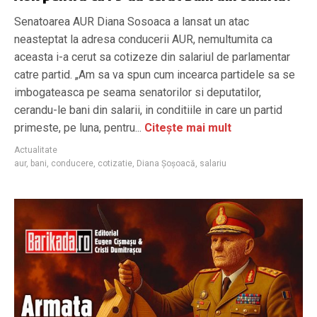
Senatoarea AUR Diana Sosoaca a lansat un atac
neasteptat la adresa conducerii AUR, nemultumita ca
aceasta i-a cerut sa cotizeze din salariul de parlamentar
catre partid. „Am sa va spun cum incearca partidele sa se
imbogateasca pe seama senatorilor si deputatilor,
cerandu-le bani din salarii, in conditiile in care un partid
primeste, pe luna, pentru...
Citește mai mult
Actualitate
aur
,
bani
,
conducere
,
cotizatie
,
Diana Şoşoacă
,
salariu