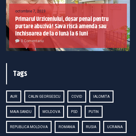
octombrie 7, 2023
Primarul Urziceniului, dosar penal pentru
purtare abuzivă! Sava riscă amenda sau
închisoarea de la o lună la 6 luni
0 Comentariu
Tags
AUR
CALIN GEORGESCU
COVID
IALOMITA
MAIA SANDU
MOLDOVA
PSD
PUTIN
REPUBLICA MOLDOVA
ROMANIA
RUSIA
UCRAINA