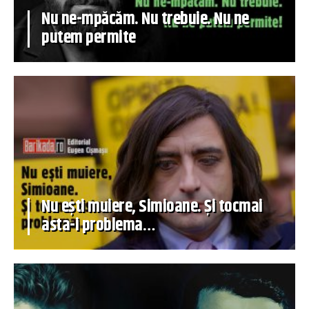
Nu ne-mpăcăm. Nu trebuie. Nu ne
putem permite
Nu ești muiere, Simioane. Și tocmai
asta-i problema…