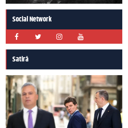
Social Network
Satiră