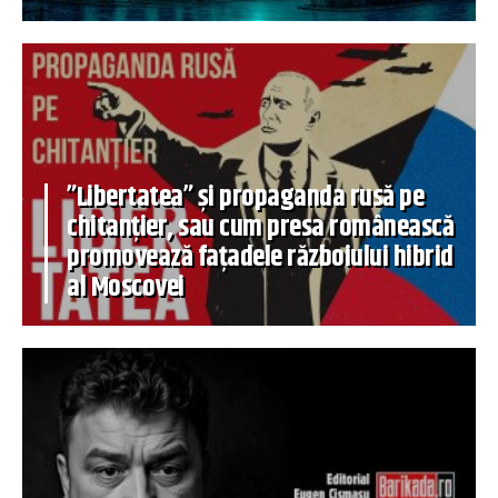
”Libertatea” și propaganda rusă pe
chitanțier, sau cum presa românească
promovează fațadele războiului hibrid
al Moscovei