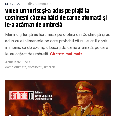
iulie 20, 2022
0 Comentariu
VIDEO Un turist și-a adus pe plajă la
Costinești câteva hălci de carne afumată și
le-a atârnat de umbrelă
Mai mulți turiști au luat masa pe o plajă din Costinești și au
adus cu ei alimentele pe care probabil că nu le-ar fi găsit
în meniu, ca de exemplu bucăți de carne afumată, pe care
le-au agățat de umbrelă.
Citește mai mult
Actualitate
,
Social
carne afumata
,
costinesti
,
umbrela