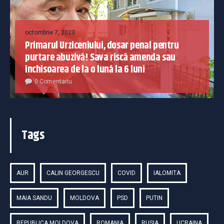
octombrie 7, 2023
Primarul Urziceniului, dosar penal pentru
purtare abuzivă! Sava riscă amenda sau
închisoarea de la o lună la 6 luni
0 Comentariu
Tags
AUR
CALIN GEORGESCU
COVID
IALOMITA
MAIA SANDU
MOLDOVA
PSD
PUTIN
REPUBLICA MOLDOVA
ROMANIA
RUSIA
UCRAINA