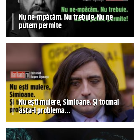
Nu ne-mpăcăm. Nu trebuie. Nu ne
putem permite
Nu ești muiere, Simioane. Și tocmai
asta-i problema…