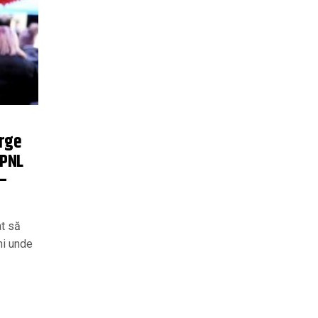
rge
 PNL
 –
at să
ni unde