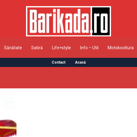
Sănătate
Satiră
Life+style
Info – Util
Motokooltura
Contact
Acasă