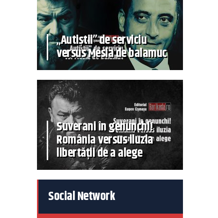
„Autiștii” de serviciu
versus Mesia de balamuc
Suverani în genunchi!
România versus iluzia
libertății de a alege
Social Network