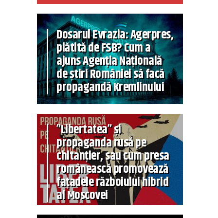
Dosarul Evrazia: Agerpres,
plătită de FSB? Cum a
ajuns Agenția Națională
de știri României să facă
propagandă Kremlinului
”Libertatea” și
propaganda rusă pe
chitanțier, sau cum presa
românească promovează
fațadele războiului hibrid
al Moscovei