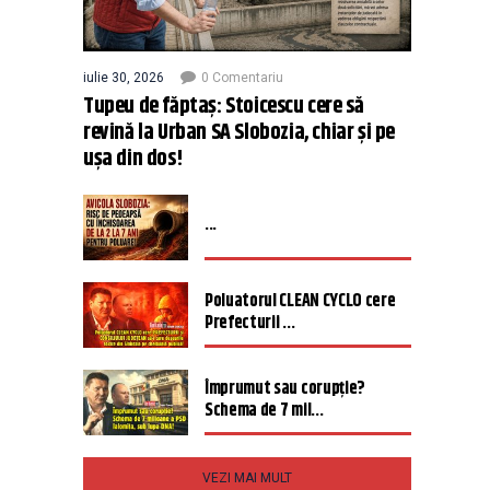
iulie 30, 2026
0 Comentariu
Tupeu de făptaș: Stoicescu cere să
revină la Urban SA Slobozia, chiar și pe
ușa din dos!
...
Poluatorul CLEAN CYCLO cere
Prefecturii ...
Împrumut sau corupție?
Schema de 7 mil...
VEZI MAI MULT