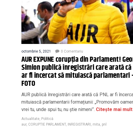
octombrie 5, 2021
0 Comentariu
AUR EXPUNE corupția din Parlament! Geo
Simion publică înregistrări care arată că
ar fi încercat să mituiască parlamentari
FOTO
AUR publică înregistrări care arată că PNL ar fi încerc
mituiască parlamentarii formațiunii: „Promovăm oame
vrei tu, unde spui tu, nu știe nimeni”.
Citește mai mult
Actualitate
,
Politică
aur
,
CORUPTIE PARLAMENT
,
INREGISTRARI
,
mita
,
pnl