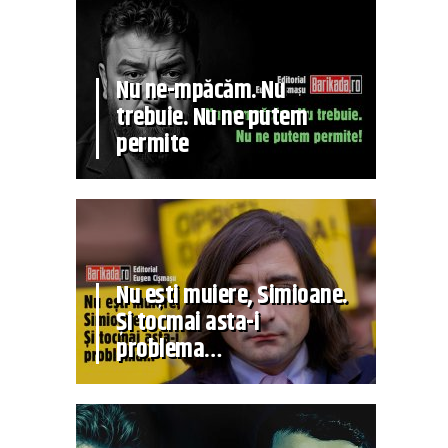
Nu ne-mpăcăm. Nu
trebuie. Nu ne putem
permite
Nu ești muiere, Simioane.
Și tocmai asta-i
problema…