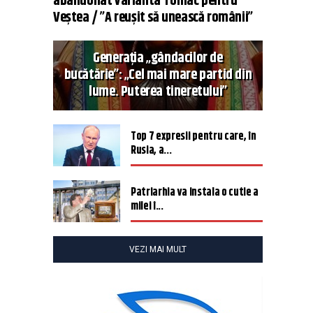
abandonat varianta Tomac pentru
Veștea / ”A reușit să unească românii”
Generația „gândacilor de
bucătărie”: „Cel mai mare partid din
lume. Puterea tineretului”
Top 7 expresii pentru care, în
Rusia, a...
Patriarhia va instala o cutie a
milei î...
VEZI MAI MULT