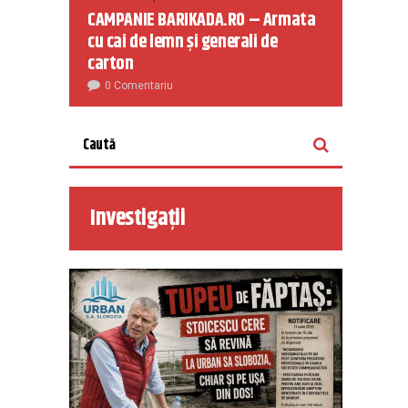
CAMPANIE BARIKADA.RO – Armata
cu cai de lemn și generali de
carton
0 Comentariu
Investigații