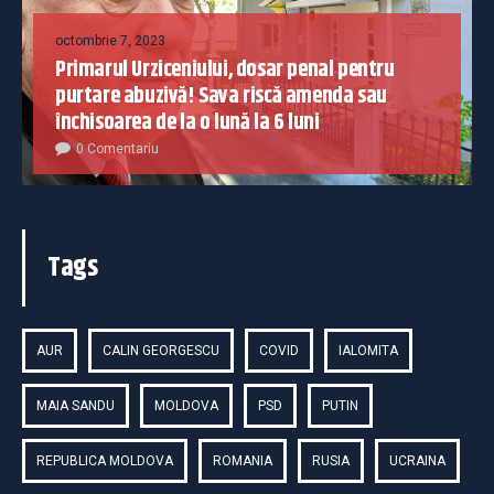
octombrie 7, 2023
Primarul Urziceniului, dosar penal pentru
purtare abuzivă! Sava riscă amenda sau
închisoarea de la o lună la 6 luni
0 Comentariu
Tags
AUR
CALIN GEORGESCU
COVID
IALOMITA
MAIA SANDU
MOLDOVA
PSD
PUTIN
REPUBLICA MOLDOVA
ROMANIA
RUSIA
UCRAINA