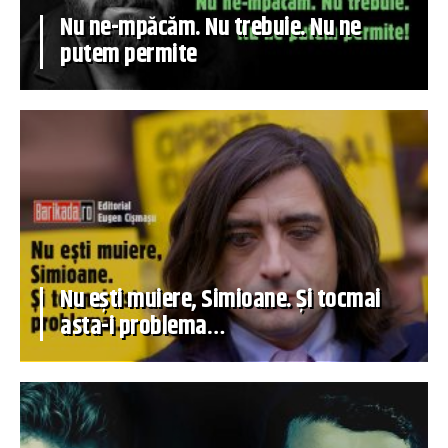
Nu ne-mpăcăm. Nu trebuie. Nu ne
putem permite
Nu ești muiere, Simioane. Și tocmai
asta-i problema…