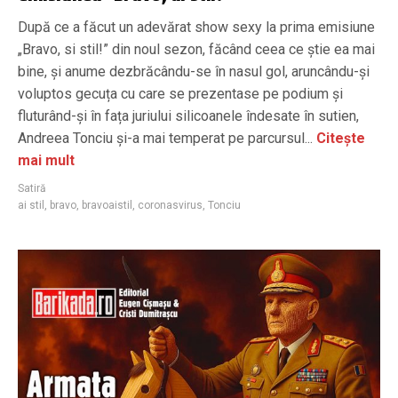
După ce a făcut un adevărat show sexy la prima emisiune
„Bravo, si stil!” din noul sezon, făcând ceea ce știe ea mai
bine, și anume dezbrăcându-se în nasul gol, aruncându-și
voluptos gecuța cu care se prezentase pe podium și
fluturând-și în fața juriului silicoanele îndesate în sutien,
Andreea Tonciu și-a mai temperat pe parcursul...
Citește
mai mult
Satiră
ai stil
,
bravo
,
bravoaistil
,
coronasvirus
,
Tonciu