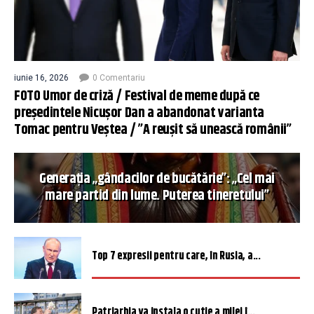
iunie 16, 2026
0 Comentariu
FOTO Umor de criză / Festival de meme după ce
președintele Nicușor Dan a abandonat varianta
Tomac pentru Veștea / ”A reușit să unească românii”
Generația „gândacilor de bucătărie”: „Cel mai
mare partid din lume. Puterea tineretului”
Top 7 expresii pentru care, în Rusia, a...
Patriarhia va instala o cutie a milei î...