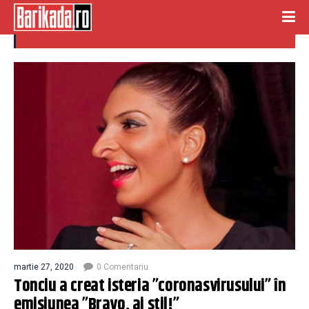
coronasvirus
martie 27, 2020
0 Comentariu
Tonciu a creat isteria ”coronasvirusului” în
emisiunea ”Bravo, ai stil!”