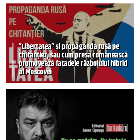
”Libertatea” și propaganda rusă pe
chitanțier, sau cum presa românească
promovează fațadele războiului hibrid
al Moscovei