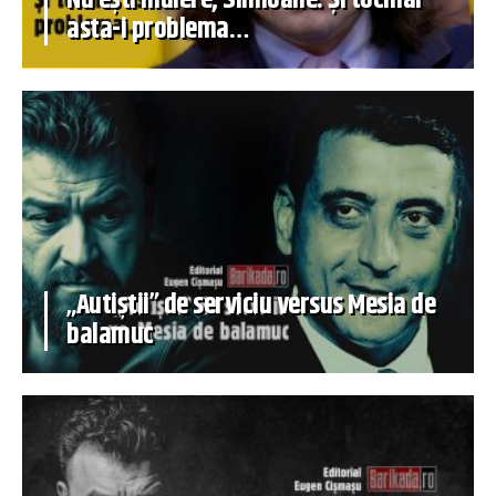
Nu ești muiere, Simioane. Și tocmai
asta-i problema…
„Autiștii” de serviciu versus Mesia de
balamuc