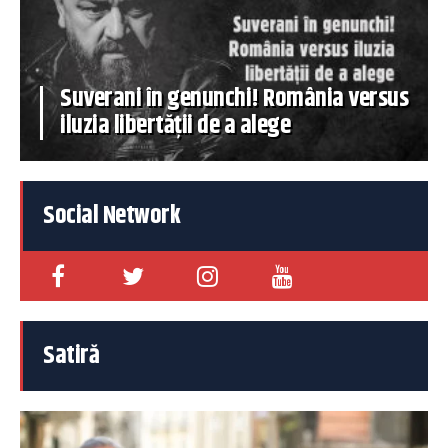
Suverani în genunchi! România versus
iluzia libertății de a alege
Social Network
Satiră