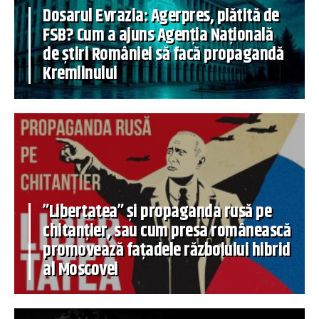
Dosarul Evrazia: Agerpres, plătită de
FSB? Cum a ajuns Agenția Națională
de știri României să facă propagandă
Kremlinului
”Libertatea” și propaganda rusă pe
chitanțier, sau cum presa românească
promovează fațadele războiului hibrid
al Moscovei