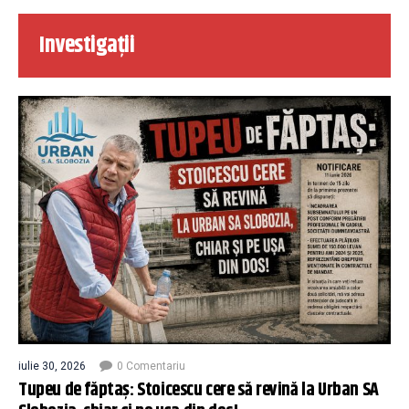
Investigații
iulie 30, 2026
0 Comentariu
Tupeu de făptaș: Stoicescu cere să revină la Urban SA