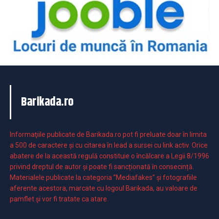
Barikada.ro
Informaţiile publicate de Barikada.ro pot fi preluate doar în limita
a 500 de caractere şi cu citarea în lead a sursei cu link activ. Orice
abatere de la această regulă constituie o încălcare a Legii 8/1996
privind dreptul de autor și poate fi sancționată în consecință.
Materialele publicate la categoria ”Mediafakes” și fotografiile
aferente acestora, marcate cu logoul Barikada, au valoare de
pamflet și vor fi tratate ca atare.