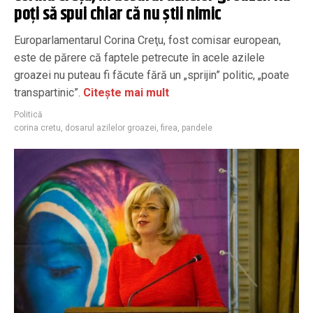
poţi să spui chiar că nu ştii nimic
Europarlamentarul Corina Creţu, fost comisar european,
este de părere că faptele petrecute în acele azilele
groazei nu puteau fi făcute fără un „sprijin” politic, „poate
transpartinic”.
Citește mai mult
Politică
corina cretu
,
dosarul azilelor groazei
,
firea
,
pandele