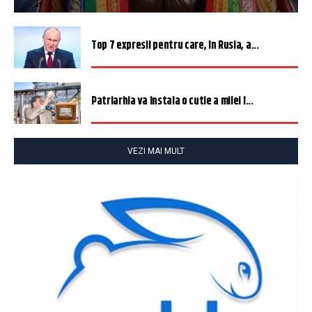
Top 7 expresii pentru care, în Rusia, a...
Patriarhia va instala o cutie a milei î...
VEZI MAI MULT