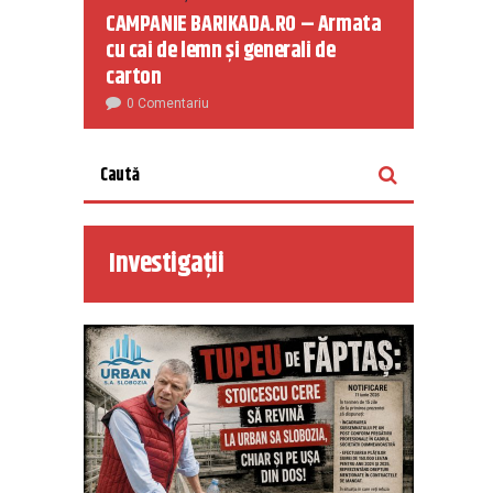
CAMPANIE BARIKADA.RO – Armata
cu cai de lemn și generali de
carton
0 Comentariu
Investigații