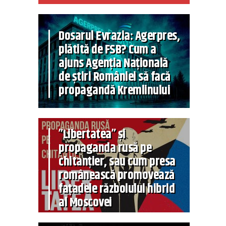
Dosarul Evrazia: Agerpres,
plătită de FSB? Cum a
ajuns Agenția Națională
de știri României să facă
propagandă Kremlinului
”Libertatea” și
propaganda rusă pe
chitanțier, sau cum presa
românească promovează
fațadele războiului hibrid
al Moscovei