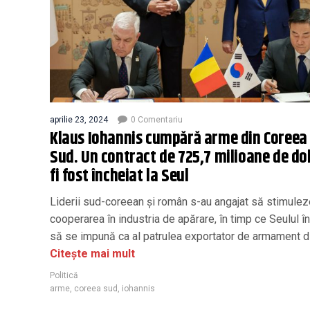
aprilie 23, 2024
0 Comentariu
Klaus Iohannis cumpără arme din Coreea
Sud. Un contract de 725,7 milioane de dol
fi fost încheiat la Seul
Liderii sud-coreean şi român s-au angajat să stimulez
cooperarea în industria de apărare, în timp ce Seulul î
să se impună ca al patrulea exportator de armament d
Citește mai mult
Politică
arme
,
coreea sud
,
iohannis