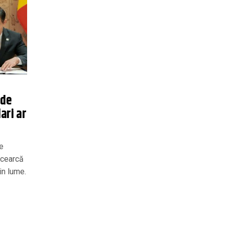
 de
ari ar
e
ncearcă
in lume.