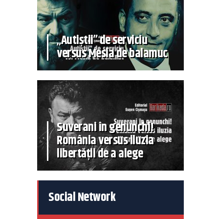
„Autiștii” de serviciu
versus Mesia de balamuc
Suverani în genunchi!
România versus iluzia
libertății de a alege
Social Network