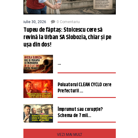
iulie 30, 2026
0 Comentariu
Tupeu de făptaș: Stoicescu cere să
revină la Urban SA Slobozia, chiar și pe
ușa din dos!
...
Poluatorul CLEAN CYCLO cere
Prefecturii ...
Împrumut sau corupție?
Schema de 7 mil...
VEZI MAI MULT