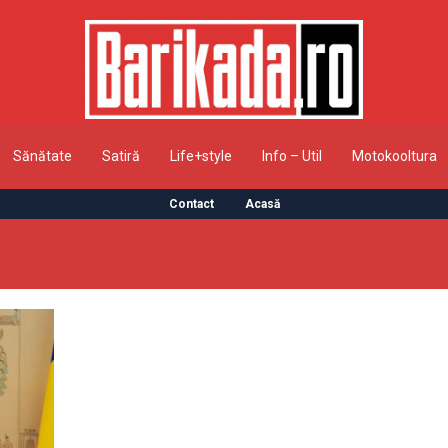
Sănătate
Satiră
Life+style
Info – Util
Motokooltura
Contact
Acasă