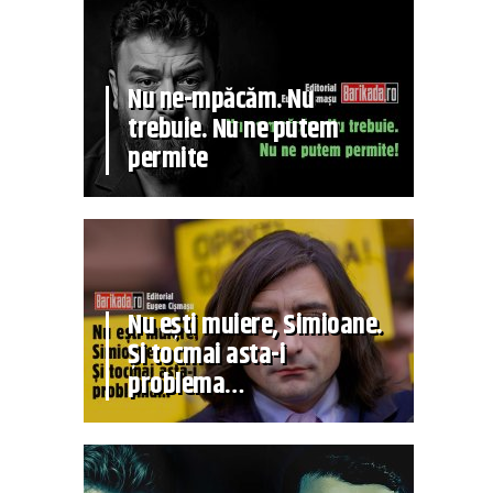
Nu ne-mpăcăm. Nu
trebuie. Nu ne putem
permite
Nu ești muiere, Simioane.
Și tocmai asta-i
problema…