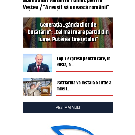
abandonat varianta Tomac pentru
Veștea / ”A reușit să unească românii”
Generația „gândacilor de
bucătărie”: „Cel mai mare partid din
lume. Puterea tineretului”
Top 7 expresii pentru care, în
Rusia, a...
Patriarhia va instala o cutie a
milei î...
VEZI MAI MULT