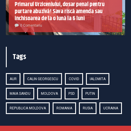
Primarul Urziceniului, dosar penal pentru
purtare abuzivă! Sava riscă amenda sau
închisoarea de la o lună la 6 luni
0 Comentariu
Tags
AUR
CALIN GEORGESCU
COVID
IALOMITA
MAIA SANDU
MOLDOVA
PSD
PUTIN
REPUBLICA MOLDOVA
ROMANIA
RUSIA
UCRAINA