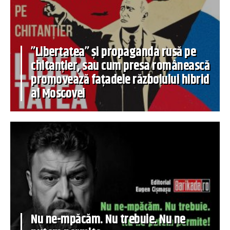
”Libertatea” și propaganda rusă pe
chitanțier, sau cum presa românească
promovează fațadele războiului hibrid
al Moscovei
Nu ne-mpăcăm. Nu trebuie. Nu ne