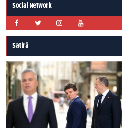
Social Network
Satiră