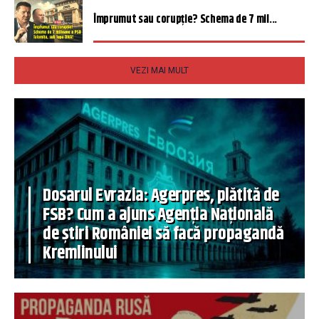
Împrumut sau corupție? Schema de 7 mil...
VEZI MAI MULT
Dosarul Evrazia: Agerpres, plătită de
FSB? Cum a ajuns Agenția Națională
de știri României să facă propagandă
Kremlinului