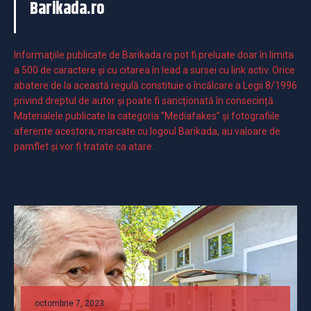
Barikada.ro
Informaţiile publicate de Barikada.ro pot fi preluate doar în limita
a 500 de caractere şi cu citarea în lead a sursei cu link activ. Orice
abatere de la această regulă constituie o încălcare a Legii 8/1996
privind dreptul de autor și poate fi sancționată în consecință.
Materialele publicate la categoria ”Mediafakes” și fotografiile
aferente acestora, marcate cu logoul Barikada, au valoare de
pamflet și vor fi tratate ca atare.
octombrie 7, 2023