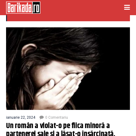
copla insarcinata
ianuarie 22, 2024
0 Comentariu
Un român a violat-o pe fiica minoră a
partenerei sale și a lăsat-o însărcinată.