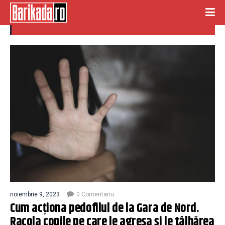
COPILE
noiembrie 9, 2023
0 Comentariu
Cum acționa pedofilul de la Gara de Nord.
Racola copile pe care le agresa și le tâlhărea