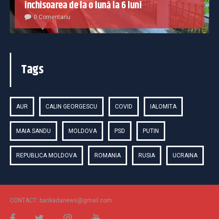
închisoarea de la o lună la 6 luni
0 Comentariu
Tags
AUR
CALIN GEORGESCU
COVID
IALOMITA
MAIA SANDU
MOLDOVA
PSD
PUTIN
REPUBLICA MOLDOVA
ROMANIA
RUSIA
UCRAINA
CONTACT: barikadanews@gmail.com