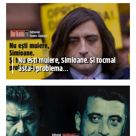
Nu ești muiere, Simioane. Și tocmai
asta-i problema…