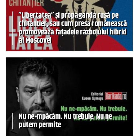
”Libertatea” și propaganda rusă pe
chitanțier, sau cum presa românească
promovează fațadele războiului hibrid
al Moscovei
Nu ne-mpăcăm. Nu trebuie. Nu ne
putem permite