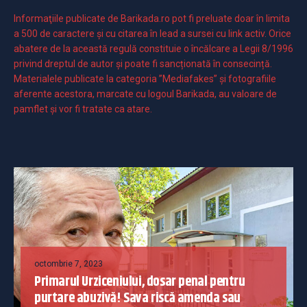
Informaţiile publicate de Barikada.ro pot fi preluate doar în limita
a 500 de caractere şi cu citarea în lead a sursei cu link activ. Orice
abatere de la această regulă constituie o încălcare a Legii 8/1996
privind dreptul de autor și poate fi sancționată în consecință.
Materialele publicate la categoria ”Mediafakes” și fotografiile
aferente acestora, marcate cu logoul Barikada, au valoare de
pamflet și vor fi tratate ca atare.
octombrie 7, 2023
Primarul Urziceniului, dosar penal pentru
purtare abuzivă! Sava riscă amenda sau