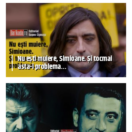
Nu ești muiere, Simioane. Și tocmai
asta-i problema…