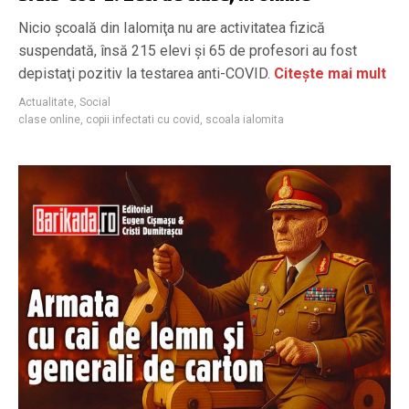
Nicio şcoală din Ialomiţa nu are activitatea fizică
suspendată, însă 215 elevi şi 65 de profesori au fost
depistaţi pozitiv la testarea anti-COVID.
Citește mai mult
Actualitate
,
Social
clase online
,
copii infectati cu covid
,
scoala ialomita