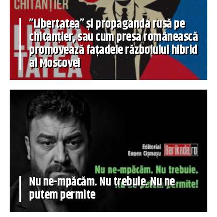
”Libertatea” și propaganda rusă pe
chitanțier, sau cum presa românească
promovează fațadele războiului hibrid
al Moscovei
Nu ne-mpăcăm. Nu trebuie. Nu ne
putem permite