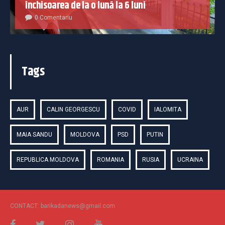
închisoarea de la o lună la 6 luni
0 Comentariu
Tags
AUR
CALIN GEORGESCU
COVID
IALOMITA
MAIA SANDU
MOLDOVA
PSD
PUTIN
REPUBLICA MOLDOVA
ROMANIA
RUSIA
UCRAINA
CONTACT: barikadanews@gmail.com