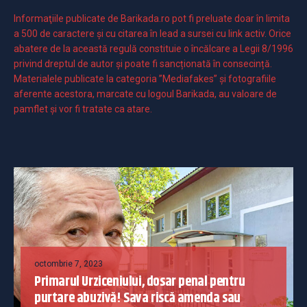
Informaţiile publicate de Barikada.ro pot fi preluate doar în limita
a 500 de caractere şi cu citarea în lead a sursei cu link activ. Orice
abatere de la această regulă constituie o încălcare a Legii 8/1996
privind dreptul de autor și poate fi sancționată în consecință.
Materialele publicate la categoria ”Mediafakes” și fotografiile
aferente acestora, marcate cu logoul Barikada, au valoare de
pamflet și vor fi tratate ca atare.
octombrie 7, 2023
Primarul Urziceniului, dosar penal pentru
purtare abuzivă! Sava riscă amenda sau