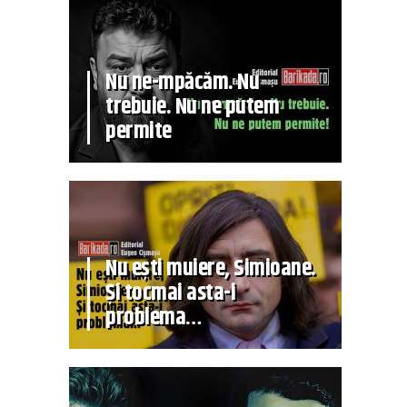
Nu ne-mpăcăm. Nu
trebuie. Nu ne putem
permite
Nu ești muiere, Simioane.
Și tocmai asta-i
problema…