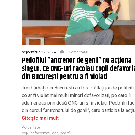
septembrie 27, 2024
0 Comentariu
Pedofilul ”antrenor de genii” nu acționa
singur. Ce ONG-uri racolau copii defavori
din București pentru a fi violați
Trei bărbați din București au fost săltați joi de polițișt
ce ar fi violat mai mulți minori defavorizați, pe care îi
ademeneau prin două ONG-uri și îi violau. Pedofilii fac
din cercul ”antrenorului de genii”, care participa la acțiu
Citește mai mult
Actualitate
copii defavorizati
,
ong
,
pedofil