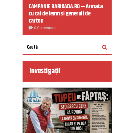
CAMPANIE BARIKADA.RO – Armata
cu cai de lemn și generali de
carton
0 Comentariu
Investigații