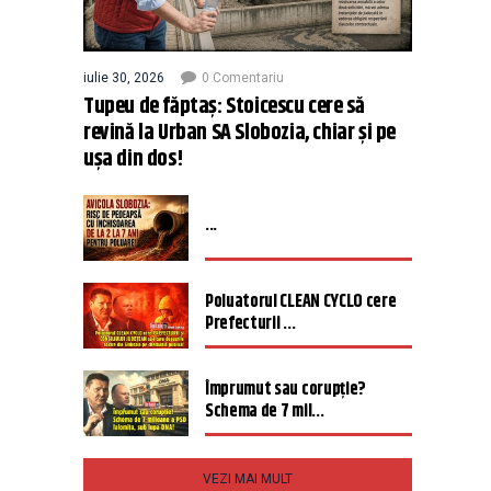
iulie 30, 2026
0 Comentariu
Tupeu de făptaș: Stoicescu cere să
revină la Urban SA Slobozia, chiar și pe
ușa din dos!
...
Poluatorul CLEAN CYCLO cere
Prefecturii ...
Împrumut sau corupție?
Schema de 7 mil...
VEZI MAI MULT