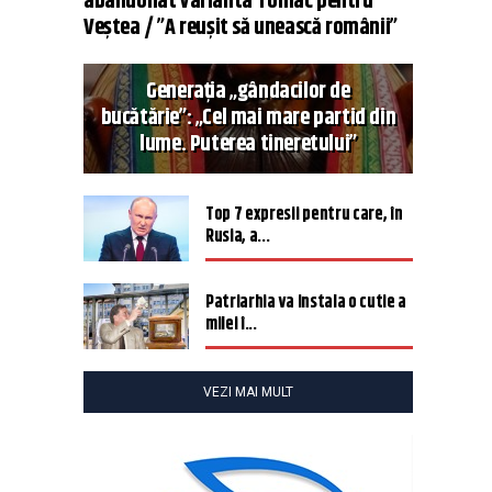
abandonat varianta Tomac pentru
Veștea / ”A reușit să unească românii”
Generația „gândacilor de
bucătărie”: „Cel mai mare partid din
lume. Puterea tineretului”
Top 7 expresii pentru care, în
Rusia, a...
Patriarhia va instala o cutie a
milei î...
VEZI MAI MULT