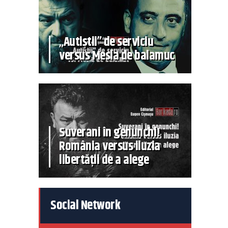
„Autiștii” de serviciu
versus Mesia de balamuc
Suverani în genunchi!
România versus iluzia
libertății de a alege
Social Network