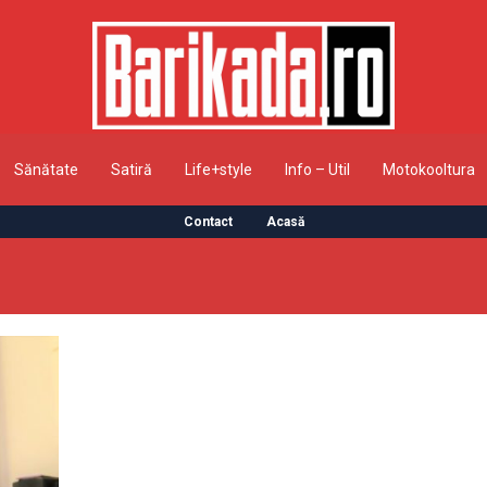
Sănătate
Satiră
Life+style
Info – Util
Motokooltura
Contact
Acasă