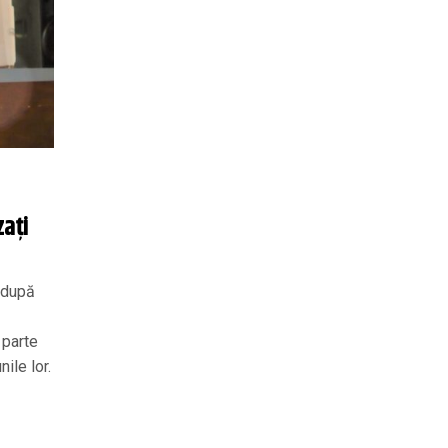
zați
i după
 parte
nile lor.