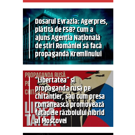
Dosarul Evrazia: Agerpres,
plătită de FSB? Cum a
ajuns Agenția Națională
de știri României să facă
propagandă Kremlinului
”Libertatea” și
propaganda rusă pe
chitanțier, sau cum presa
românească promovează
fațadele războiului hibrid
al Moscovei