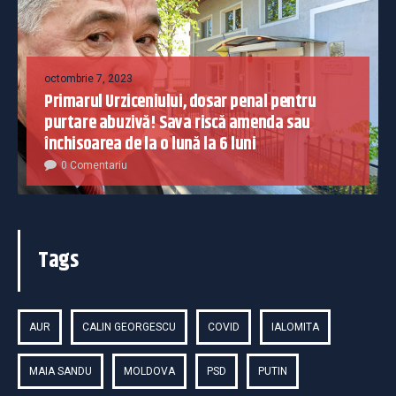
octombrie 7, 2023
Primarul Urziceniului, dosar penal pentru
purtare abuzivă! Sava riscă amenda sau
închisoarea de la o lună la 6 luni
0 Comentariu
Tags
AUR
CALIN GEORGESCU
COVID
IALOMITA
MAIA SANDU
MOLDOVA
PSD
PUTIN