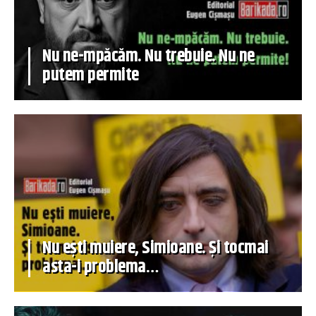
Nu ne-mpăcăm. Nu trebuie. Nu ne
putem permite
Nu ești muiere, Simioane. Și tocmai
asta-i problema…