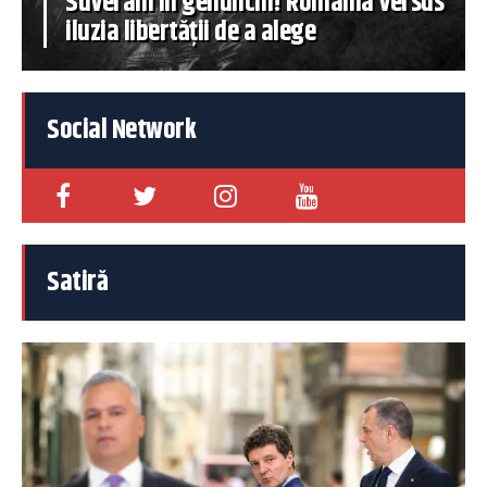
Suverani în genunchi! România versus
iluzia libertății de a alege
Social Network
Satiră