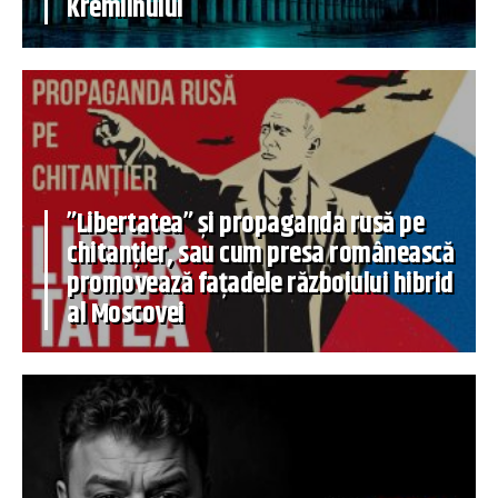
Kremlinului
”Libertatea” și propaganda rusă pe
chitanțier, sau cum presa românească
promovează fațadele războiului hibrid
al Moscovei