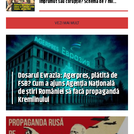
Împrumut sau corupție? Schema de 7 mil...
VEZI MAI MULT
Dosarul Evrazia: Agerpres, plătită de
FSB? Cum a ajuns Agenția Națională
de știri României să facă propagandă
Kremlinului