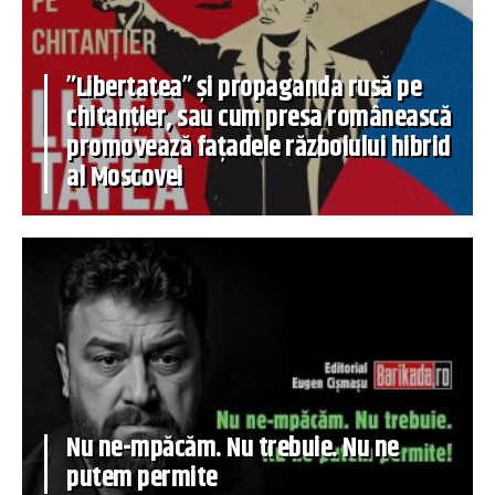
”Libertatea” și propaganda rusă pe
chitanțier, sau cum presa românească
promovează fațadele războiului hibrid
al Moscovei
Nu ne-mpăcăm. Nu trebuie. Nu ne
putem permite