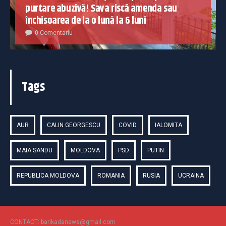
purtare abuzivă! Sava riscă amenda sau
închisoarea de la o lună la 6 luni
0 Comentariu
Tags
AUR
CALIN GEORGESCU
COVID
IALOMITA
MAIA SANDU
MOLDOVA
PSD
PUTIN
REPUBLICA MOLDOVA
ROMANIA
RUSIA
UCRAINA
CONTACT: barikadanews@gmail.com