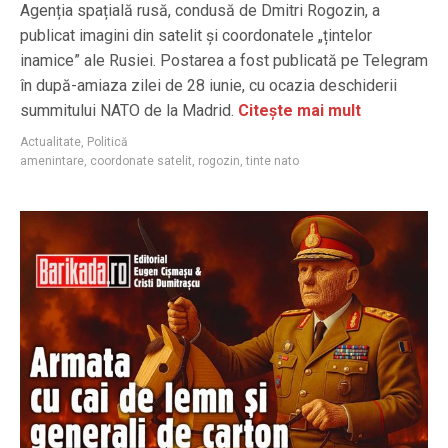
Agenția spațială rusă, condusă de Dmitri Rogozin, a
publicat imagini din satelit și coordonatele „țintelor
inamice” ale Rusiei. Postarea a fost publicată pe Telegram
în după-amiaza zilei de 28 iunie, cu ocazia deschiderii
summitului NATO de la Madrid.
Citește mai mult
Actualitate
,
Politică
amenintare
,
coordonate satelit
,
rogozin
,
tinte nato