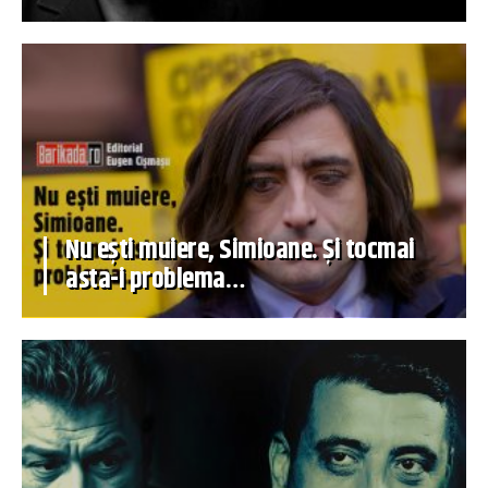
Nu ești muiere, Simioane. Și tocmai
asta-i problema…