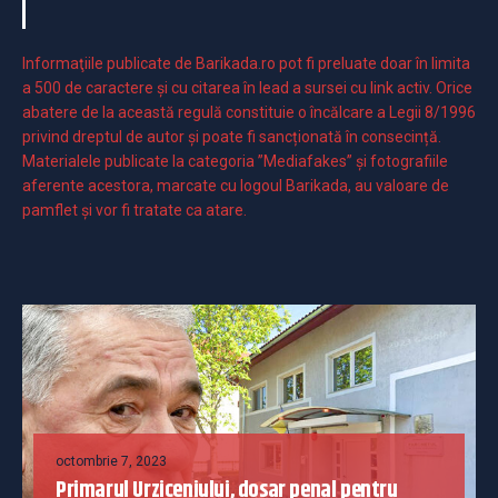
Informaţiile publicate de Barikada.ro pot fi preluate doar în limita
a 500 de caractere şi cu citarea în lead a sursei cu link activ. Orice
abatere de la această regulă constituie o încălcare a Legii 8/1996
privind dreptul de autor și poate fi sancționată în consecință.
Materialele publicate la categoria ”Mediafakes” și fotografiile
aferente acestora, marcate cu logoul Barikada, au valoare de
pamflet și vor fi tratate ca atare.
octombrie 7, 2023
Primarul Urziceniului, dosar penal pentru