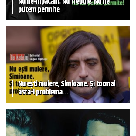
Nu ne-mpăcăm. Nu trebuie. Nu ne
putem permite
Nu ești muiere, Simioane. Și tocmai
asta-i problema…