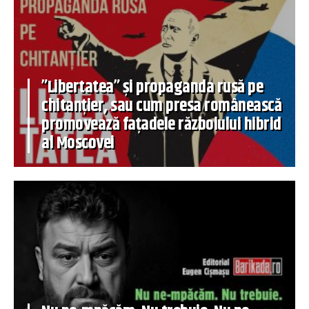
”Libertatea” și propaganda rusă pe
chitanțier, sau cum presa românească
promovează fațadele războiului hibrid
al Moscovei