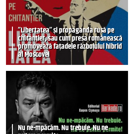
”Libertatea” și propaganda rusă pe
chitanțier, sau cum presa românească
promovează fațadele războiului hibrid
al Moscovei
Nu ne-mpăcăm. Nu trebuie. Nu ne