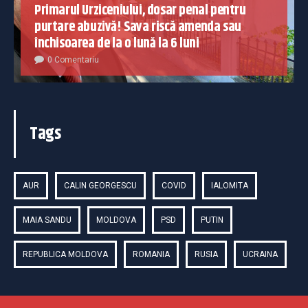
Primarul Urziceniului, dosar penal pentru
purtare abuzivă! Sava riscă amenda sau
închisoarea de la o lună la 6 luni
0 Comentariu
Tags
AUR
CALIN GEORGESCU
COVID
IALOMITA
MAIA SANDU
MOLDOVA
PSD
PUTIN
REPUBLICA MOLDOVA
ROMANIA
RUSIA
UCRAINA