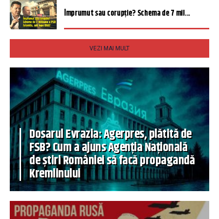
Împrumut sau corupție? Schema de 7 mil...
VEZI MAI MULT
Dosarul Evrazia: Agerpres, plătită de
FSB? Cum a ajuns Agenția Națională
de știri României să facă propagandă
Kremlinului