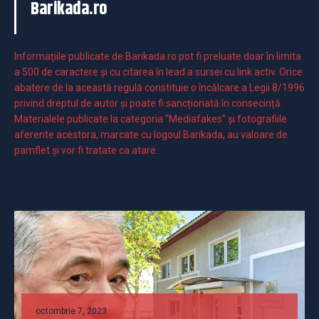
Barikada.ro
Informaţiile publicate de Barikada.ro pot fi preluate doar în limita
a 500 de caractere şi cu citarea în lead a sursei cu link activ. Orice
abatere de la această regulă constituie o încălcare a Legii 8/1996
privind dreptul de autor și poate fi sancționată în consecință.
Materialele publicate la categoria ”Mediafakes” și fotografiile
aferente acestora, marcate cu logoul Barikada, au valoare de
pamflet și vor fi tratate ca atare.
octombrie 7, 2023