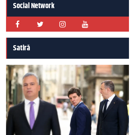
Social Network
Satiră