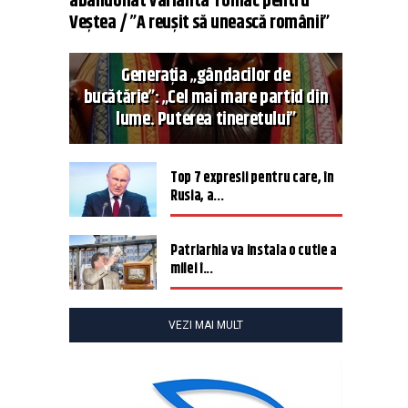
abandonat varianta Tomac pentru
Veștea / ”A reușit să unească românii”
Generația „gândacilor de
bucătărie”: „Cel mai mare partid din
lume. Puterea tineretului”
Top 7 expresii pentru care, în
Rusia, a...
Patriarhia va instala o cutie a
milei î...
VEZI MAI MULT