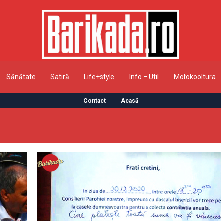
Sănătate
Satiră
Life+style
Info – Util
Motokooltura
Contact
Acasă