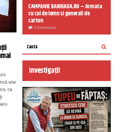
CAMPANIE BARIKADA.RO – Armata
cu cai de lemn și generali de
carton
0 Comentariu
ţii
numai
Investigații
rii
încă una
mos, ca
ţi
erii