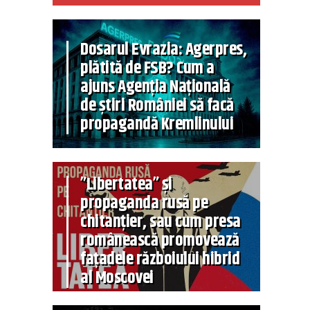
Dosarul Evrazia: Agerpres,
plătită de FSB? Cum a
ajuns Agenția Națională
de știri României să facă
propagandă Kremlinului
”Libertatea” și
propaganda rusă pe
chitanțier, sau cum presa
românească promovează
fațadele războiului hibrid
al Moscovei