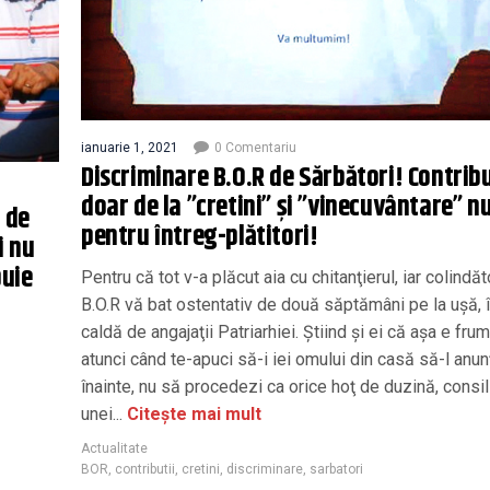
ianuarie 1, 2021
0 Comentariu
Discriminare B.O.R de Sărbători! Contribu
doar de la ”cretini” şi ”vinecuvântare” 
 de
pentru întreg-plătitori!
i nu
buie
Pentru că tot v-a plăcut aia cu chitanţierul, iar colindăto
B.O.R vă bat ostentativ de două săptămâni pe la uşă, 
caldă de angajaţii Patriarhiei. Ştiind şi ei că aşa e fru
atunci când te-apuci să-i iei omului din casă să-l anun
înainte, nu să procedezi ca orice hoţ de duzină, consili
unei...
Citește mai mult
Actualitate
BOR
,
contributii
,
cretini
,
discriminare
,
sarbatori