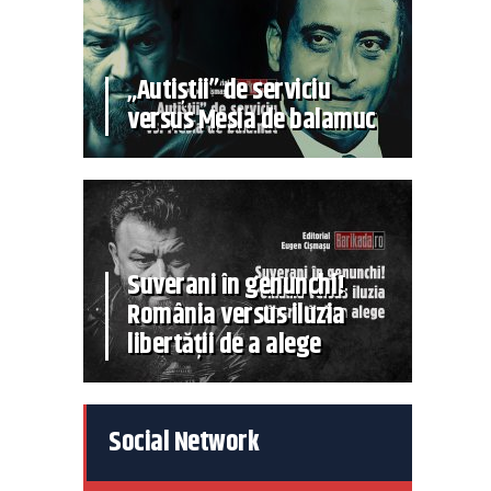
„Autiștii” de serviciu
versus Mesia de balamuc
Suverani în genunchi!
România versus iluzia
libertății de a alege
Social Network