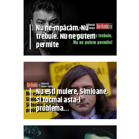
Nu ne-mpăcăm. Nu
trebuie. Nu ne putem
permite
Nu ești muiere, Simioane.
Și tocmai asta-i
problema…