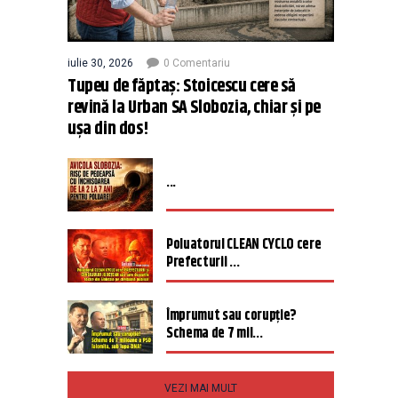
iulie 30, 2026
0 Comentariu
Tupeu de făptaș: Stoicescu cere să
revină la Urban SA Slobozia, chiar și pe
ușa din dos!
...
Poluatorul CLEAN CYCLO cere
Prefecturii ...
Împrumut sau corupție?
Schema de 7 mil...
VEZI MAI MULT