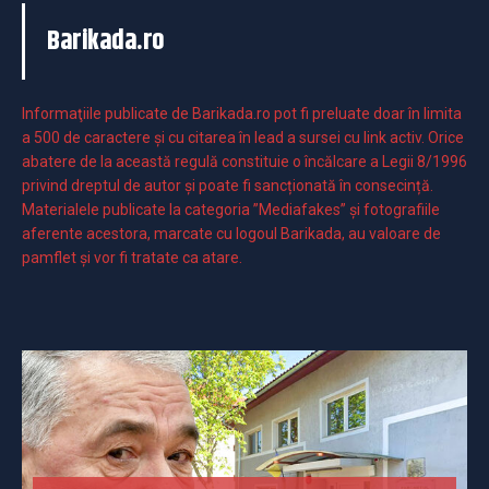
Barikada.ro
Informaţiile publicate de Barikada.ro pot fi preluate doar în limita
a 500 de caractere şi cu citarea în lead a sursei cu link activ. Orice
abatere de la această regulă constituie o încălcare a Legii 8/1996
privind dreptul de autor și poate fi sancționată în consecință.
Materialele publicate la categoria ”Mediafakes” și fotografiile
aferente acestora, marcate cu logoul Barikada, au valoare de
pamflet și vor fi tratate ca atare.