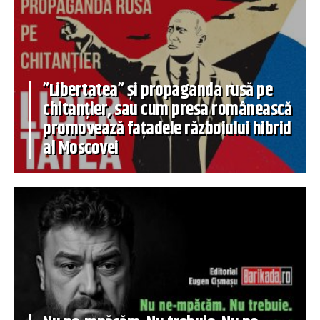
”Libertatea” și propaganda rusă pe
chitanțier, sau cum presa românească
promovează fațadele războiului hibrid
al Moscovei