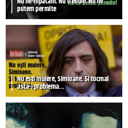
Nu ne-mpăcăm. Nu trebuie. Nu ne
putem permite
Nu ești muiere, Simioane. Și tocmai
asta-i problema…