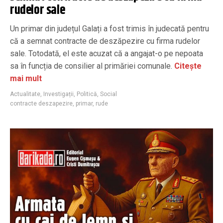
rudelor sale
Un primar din județul Galați a fost trimis în judecată pentru
că a semnat contracte de deszăpezire cu firma rudelor
sale. Totodată, el este acuzat că a angajat-o pe nepoata
sa în funcția de consilier al primăriei comunale.
Citește
mai mult
Actualitate
,
Investigații
,
Politică
,
Social
contracte deszapezire
,
primar
,
rude