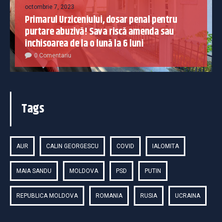
octombrie 7, 2023
Primarul Urziceniului, dosar penal pentru
purtare abuzivă! Sava riscă amenda sau
închisoarea de la o lună la 6 luni
0 Comentariu
Tags
AUR
CALIN GEORGESCU
COVID
IALOMITA
MAIA SANDU
MOLDOVA
PSD
PUTIN
REPUBLICA MOLDOVA
ROMANIA
RUSIA
UCRAINA