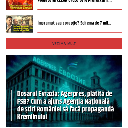
Poluatorul CLEAN CYCLO cere Prefecturii ...
Împrumut sau corupție? Schema de 7 mil...
VEZI MAI MULT
Dosarul Evrazia: Agerpres, plătită de
FSB? Cum a ajuns Agenția Națională
de știri României să facă propagandă
Kremlinului