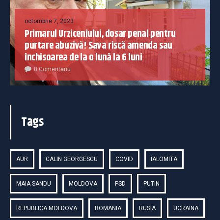
octombrie 7, 2023
Primarul Urziceniului, dosar penal pentru
purtare abuzivă! Sava riscă amenda sau
închisoarea de la o lună la 6 luni
0 Comentariu
Tags
AUR
CALIN GEORGESCU
COVID
IALOMITA
MAIA SANDU
MOLDOVA
PSD
PUTIN
REPUBLICA MOLDOVA
ROMANIA
RUSIA
UCRAINA