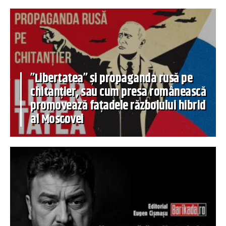
”Libertatea” și propaganda rusă pe
chitanțier, sau cum presa românească
promovează fațadele războiului hibrid
al Moscovei