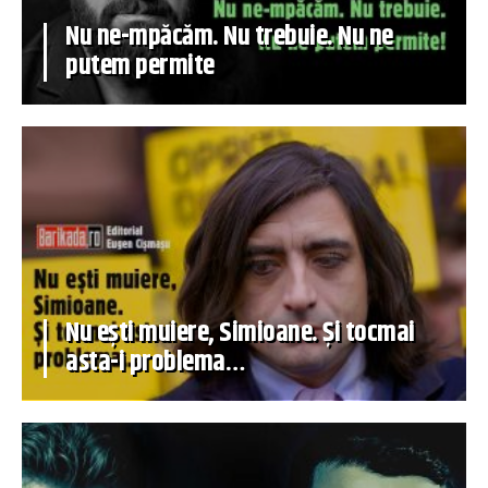
Nu ne-mpăcăm. Nu trebuie. Nu ne
putem permite
Nu ești muiere, Simioane. Și tocmai
asta-i problema…