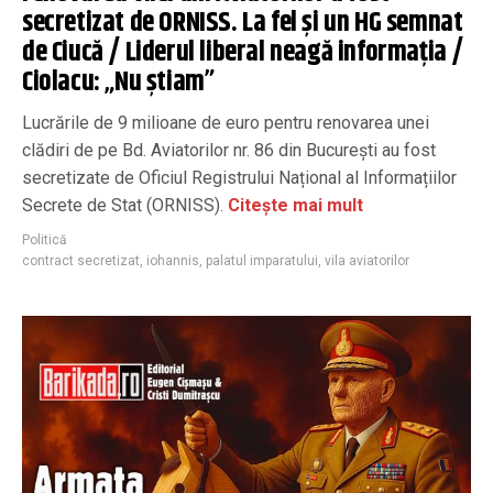
secretizat de ORNISS. La fel și un HG semnat
de Ciucă / Liderul liberal neagă informația /
Ciolacu: „Nu știam”
Lucrările de 9 milioane de euro pentru renovarea unei
clădiri de pe Bd. Aviatorilor nr. 86 din București au fost
secretizate de Oficiul Registrului Național al Informațiilor
Secrete de Stat (ORNISS).
Citește mai mult
Politică
contract secretizat
,
iohannis
,
palatul imparatului
,
vila aviatorilor