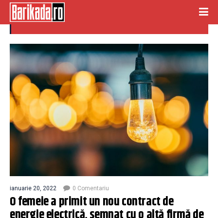
contract energie
ianuarie 20, 2022
0 Comentariu
O femeie a primit un nou contract de
energie electrică, semnat cu o altă firmă de