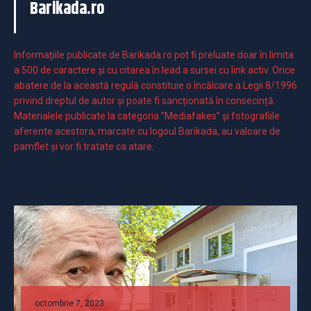
Barikada.ro
Informaţiile publicate de Barikada.ro pot fi preluate doar în limita
a 500 de caractere şi cu citarea în lead a sursei cu link activ. Orice
abatere de la această regulă constituie o încălcare a Legii 8/1996
privind dreptul de autor și poate fi sancționată în consecință.
Materialele publicate la categoria ”Mediafakes” și fotografiile
aferente acestora, marcate cu logoul Barikada, au valoare de
pamflet și vor fi tratate ca atare.
octombrie 7, 2023