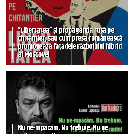
”Libertatea” și propaganda rusă pe
chitanțier, sau cum presa românească
promovează fațadele războiului hibrid
al Moscovei
Nu ne-mpăcăm. Nu trebuie. Nu ne