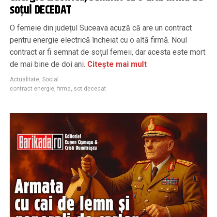
soțul DECEDAT
O femeie din județul Suceava acuză că are un contract
pentru energie electrică încheiat cu o altă firmă. Noul
contract ar fi semnat de soțul femeii, dar acesta este mort
de mai bine de doi ani.
Citește mai mult
Actualitate
,
Social
contract energie
,
firma
,
sot decedat