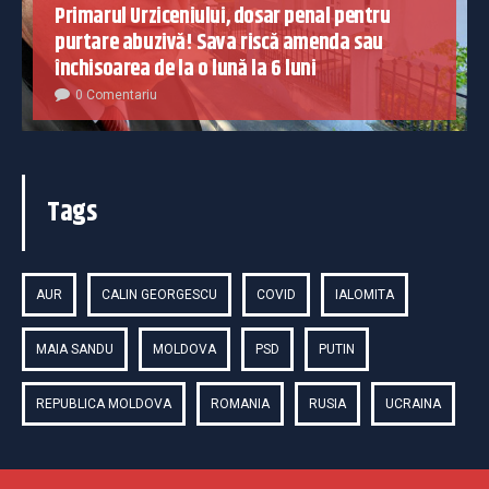
Primarul Urziceniului, dosar penal pentru
purtare abuzivă! Sava riscă amenda sau
închisoarea de la o lună la 6 luni
0 Comentariu
Tags
AUR
CALIN GEORGESCU
COVID
IALOMITA
MAIA SANDU
MOLDOVA
PSD
PUTIN
REPUBLICA MOLDOVA
ROMANIA
RUSIA
UCRAINA