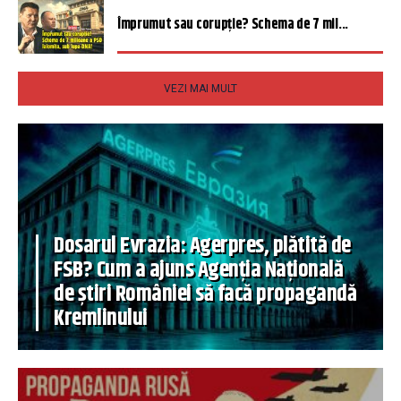
Împrumut sau corupție? Schema de 7 mil...
VEZI MAI MULT
Dosarul Evrazia: Agerpres, plătită de
FSB? Cum a ajuns Agenția Națională
de știri României să facă propagandă
Kremlinului