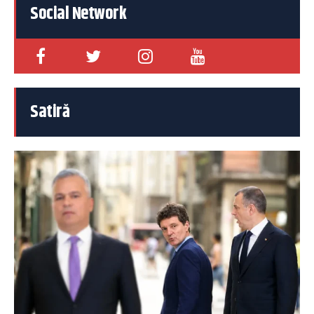
Social Network
Satiră