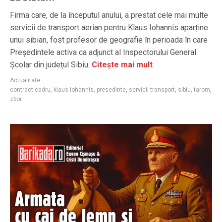
Firma care, de la începutul anului, a prestat cele mai multe
servicii de transport aerian pentru Klaus Iohannis aparține
unui sibian, fost profesor de geografie în perioada în care
Președintele activa ca adjunct al Inspectorului General
Școlar din județul Sibiu.
Citește mai mult
Actualitate
contract cadru
,
klaus iohannis
,
presedinte
,
servicii transport
,
sibiu
,
tarom
,
zbor