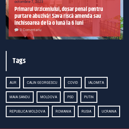
octombrie 7, 2023
Primarul Urziceniului, dosar penal pentru
purtare abuzivă! Sava riscă amenda sau
închisoarea de la o lună la 6 luni
0 Comentariu
Tags
AUR
CALIN GEORGESCU
COVID
IALOMITA
MAIA SANDU
MOLDOVA
PSD
PUTIN
REPUBLICA MOLDOVA
ROMANIA
RUSIA
UCRAINA