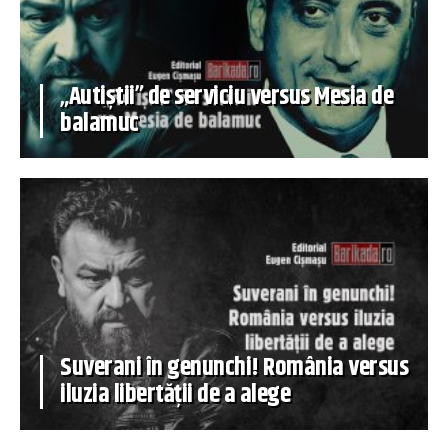
„Autiștii” de serviciu versus Mesia de
balamuc
Suverani în genunchi! România versus
iluzia libertății de a alege