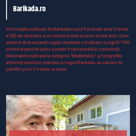
Barikada.ro
Informaţiile publicate de Barikada.ro pot fi preluate doar în limita
a 500 de caractere şi cu citarea în lead a sursei cu link activ. Orice
abatere de la această regulă constituie o încălcare a Legii 8/1996
privind dreptul de autor și poate fi sancționată în consecință.
Materialele publicate la categoria ”Mediafakes” și fotografiile
aferente acestora, marcate cu logoul Barikada, au valoare de
pamflet și vor fi tratate ca atare.