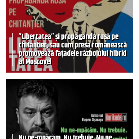
”Libertatea” și propaganda rusă pe
chitanțier, sau cum presa românească
promovează fațadele războiului hibrid
al Moscovei
Nu ne-mpăcăm. Nu trebuie. Nu ne