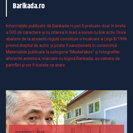
Barikada.ro
Informaţiile publicate de Barikada.ro pot fi preluate doar în limita
a 500 de caractere şi cu citarea în lead a sursei cu link activ. Orice
abatere de la această regulă constituie o încălcare a Legii 8/1996
privind dreptul de autor și poate fi sancționată în consecință.
Materialele publicate la categoria ”Mediafakes” și fotografiile
aferente acestora, marcate cu logoul Barikada, au valoare de
pamflet și vor fi tratate ca atare.
octombrie 7, 2023