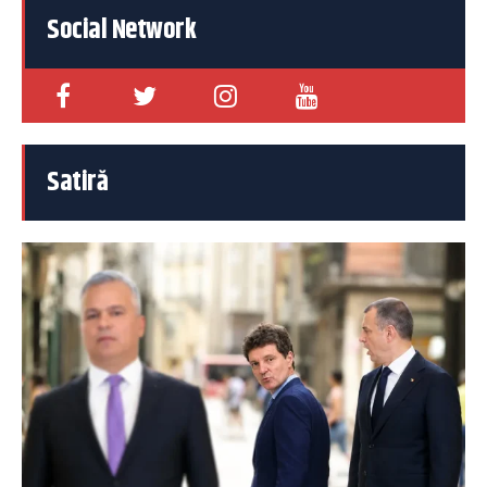
Social Network
Satiră