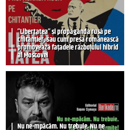
”Libertatea” și propaganda rusă pe
chitanțier, sau cum presa românească
promovează fațadele războiului hibrid
al Moscovei
Nu ne-mpăcăm. Nu trebuie. Nu ne