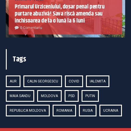
Primarul Urziceniului, dosar penal pentru
purtare abuzivă! Sava riscă amenda sau
închisoarea de la o lună la 6 luni
0 Comentariu
Tags
AUR
CALIN GEORGESCU
COVID
IALOMITA
MAIA SANDU
MOLDOVA
PSD
PUTIN
REPUBLICA MOLDOVA
ROMANIA
RUSIA
UCRAINA