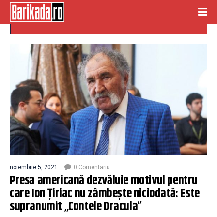
CONTELE DRACULA
noiembrie 5, 2021
0 Comentariu
Presa americană dezvăluie motivul pentru
care Ion Țiriac nu zâmbește niciodată: Este
supranumit „Contele Dracula”