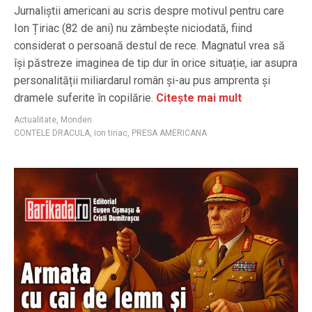
Jurnaliștii americani au scris despre motivul pentru care
Ion Țiriac (82 de ani) nu zâmbește niciodată, fiind
considerat o persoană destul de rece. Magnatul vrea să
își păstreze imaginea de tip dur în orice situație, iar asupra
personalității miliardarul român și-au pus amprenta și
dramele suferite în copilărie.
Citește mai mult
Actualitate
,
Monden
CONTELE DRACULA
,
ion tiriac
,
PRESA AMERICANA