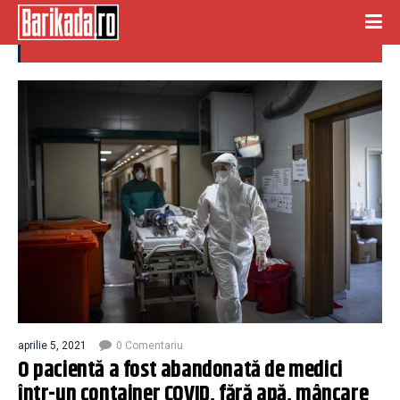
container covid
aprilie 5, 2021
0 Comentariu
O pacientă a fost abandonată de medici
într-un container COVID, fără apă, mâncare