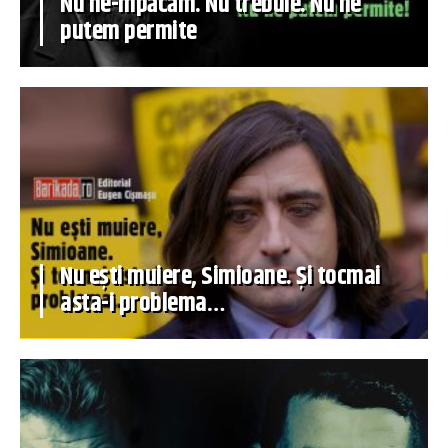
Nu ne-mpăcăm. Nu trebuie. Nu ne
putem permite
Nu ești muiere, Simioane. Și tocmai
asta-i problema…