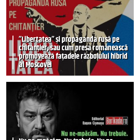
”Libertatea” și propaganda rusă pe
chitanțier, sau cum presa românească
promovează fațadele războiului hibrid
al Moscovei