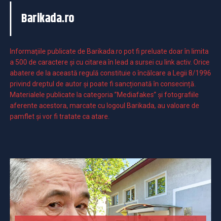
Barikada.ro
Informaţiile publicate de Barikada.ro pot fi preluate doar în limita
a 500 de caractere şi cu citarea în lead a sursei cu link activ. Orice
abatere de la această regulă constituie o încălcare a Legii 8/1996
privind dreptul de autor și poate fi sancționată în consecință.
Materialele publicate la categoria ”Mediafakes” și fotografiile
aferente acestora, marcate cu logoul Barikada, au valoare de
pamflet și vor fi tratate ca atare.