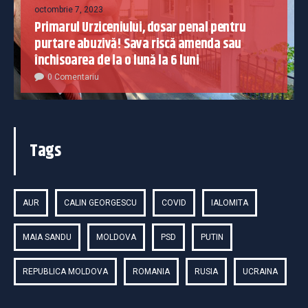
octombrie 7, 2023
Primarul Urziceniului, dosar penal pentru
purtare abuzivă! Sava riscă amenda sau
închisoarea de la o lună la 6 luni
0 Comentariu
Tags
AUR
CALIN GEORGESCU
COVID
IALOMITA
MAIA SANDU
MOLDOVA
PSD
PUTIN
REPUBLICA MOLDOVA
ROMANIA
RUSIA
UCRAINA