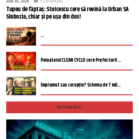
iulie 30, 2026
0 Comentariu
Tupeu de făptaș: Stoicescu cere să revină la Urban SA
Slobozia, chiar și pe ușa din dos!
...
Poluatorul CLEAN CYCLO cere Prefecturii ...
Împrumut sau corupție? Schema de 7 mil...
VEZI MAI MULT