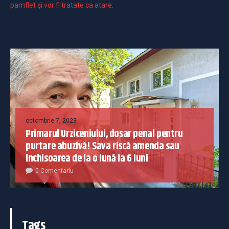
pamflet și vor fi tratate ca atare.
octombrie 7, 2023
Primarul Urziceniului, dosar penal pentru
purtare abuzivă! Sava riscă amenda sau
închisoarea de la o lună la 6 luni
0 Comentariu
Tags