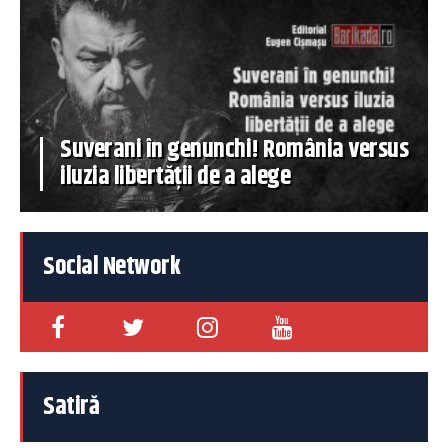
Suverani în genunchi! România versus
iluzia libertății de a alege
Social Network
Satiră