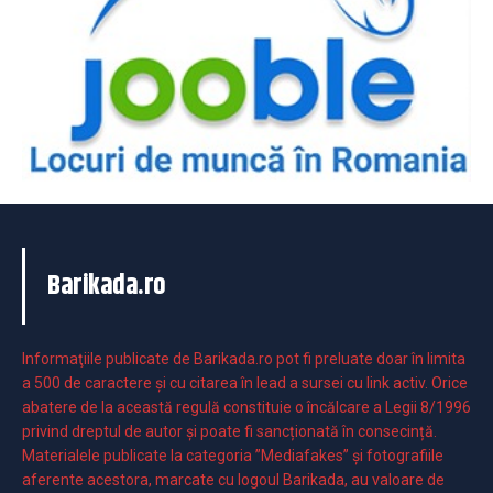
Barikada.ro
Informaţiile publicate de Barikada.ro pot fi preluate doar în limita
a 500 de caractere şi cu citarea în lead a sursei cu link activ. Orice
abatere de la această regulă constituie o încălcare a Legii 8/1996
privind dreptul de autor și poate fi sancționată în consecință.
Materialele publicate la categoria ”Mediafakes” și fotografiile
aferente acestora, marcate cu logoul Barikada, au valoare de