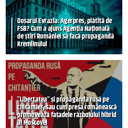
Dosarul Evrazia: Agerpres, plătită de
FSB? Cum a ajuns Agenția Națională
de știri României să facă propagandă
Kremlinului
”Libertatea” și propaganda rusă pe
chitanțier, sau cum presa românească
promovează fațadele războiului hibrid
al Moscovei