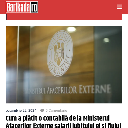
contabila
octombrie 22, 2024
0 Comentariu
Cum a plătit o contabilă de la Ministerul
Afacerilor Externe salarii iubitului ei și fiului