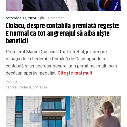
octombrie 17, 2024
0 Comentariu
Ciolacu, despre contabila premiată regește:
E normal ca tot angrenajul să aibă niște
beneficii
Premierul Marcel Ciolacu a fost întrebat, joi, despre
situaţia de la Federaţia Română de Canotaj, unde o
contabilă şi un secretar general ar fi primit mai mulţi bani
decât un sportiv medaliat.
Citește mai mult
Politică
canotaj
,
ciolacu
,
contabila