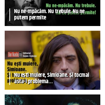
Nu ne-mpăcăm. Nu trebuie. Nu ne
putem permite
Nu ești muiere, Simioane. Și tocmai
asta-i problema…