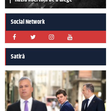
Social Network
Satiră