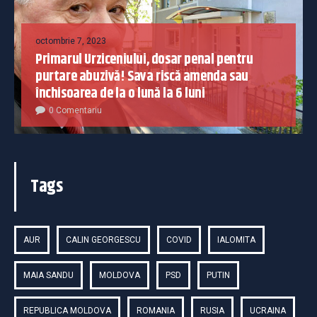
octombrie 7, 2023
Primarul Urziceniului, dosar penal pentru
purtare abuzivă! Sava riscă amenda sau
închisoarea de la o lună la 6 luni
0 Comentariu
Tags
AUR
CALIN GEORGESCU
COVID
IALOMITA
MAIA SANDU
MOLDOVA
PSD
PUTIN
REPUBLICA MOLDOVA
ROMANIA
RUSIA
UCRAINA