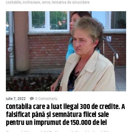
contabila
,
inchisoare
,
omor
,
tentativa de sinucidere
iulie 7, 2022
0 Comentariu
Contabila care a luat ilegal 300 de credite. A
falsificat până și semnătura fiicei sale
pentru un împrumut de 150.000 de lei