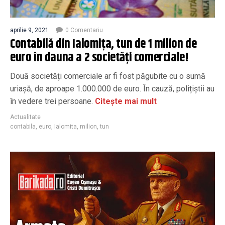
aprilie 9, 2021
0 Comentariu
Contabilă din Ialomița, tun de 1 milion de
euro în dauna a 2 societăți comerciale!
Două societăți comerciale ar fi fost păgubite cu o sumă
uriașă, de aproape 1.000.000 de euro. În cauză, polițiștii au
în vedere trei persoane.
Citește mai mult
Actualitate
contabila
,
euro
,
Ialomita
,
milion
,
tun