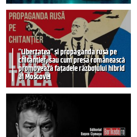
”Libertatea” și propaganda rusă pe
chitanțier, sau cum presa românească
promovează fațadele războiului hibrid
al Moscovei