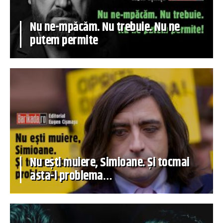
Nu ne-mpăcăm. Nu trebuie. Nu ne
putem permite
Nu ești muiere, Simioane. Și tocmai
asta-i problema…