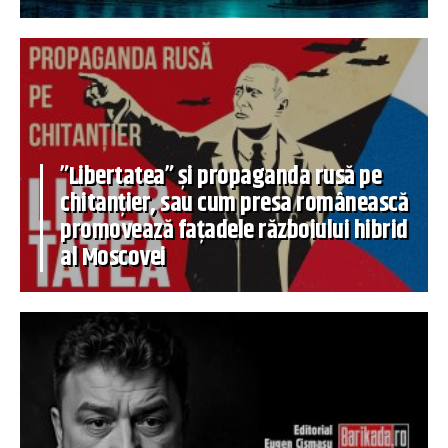
”Libertatea” și propaganda rusă pe
chitanțier, sau cum presa românească
promovează fațadele războiului hibrid
al Moscovei