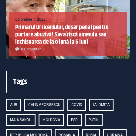
octombrie 7, 2023
Primarul Urziceniului, dosar penal pentru
purtare abuzivă! Sava riscă amenda sau
închisoarea de la o lună la 6 luni
0 Comentariu
Tags
AUR
CALIN GEORGESCU
COVID
IALOMITA
MAIA SANDU
MOLDOVA
PSD
PUTIN
REPUBLICA MOLDOVA
ROMANIA
RUSIA
UCRAINA