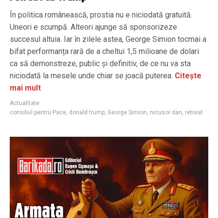
În politica românească, prostia nu e niciodată gratuită.
Uneori e scumpă. Alteori ajunge să sponsorizeze
succesul altuia. Iar în zilele astea, George Simion tocmai a
bifat performanța rară de a cheltui 1,5 milioane de dolari
ca să demonstreze, public și definitiv, de ce nu va sta
niciodată la mesele unde chiar se joacă puterea.
Citește
mai mult
Actualitate
consiliul pentru Pace
,
donald trump
,
George Simion
,
nicusor dan
,
retreat