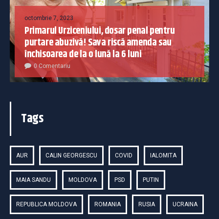
octombrie 7, 2023
Primarul Urziceniului, dosar penal pentru
purtare abuzivă! Sava riscă amenda sau
închisoarea de la o lună la 6 luni
0 Comentariu
Tags
AUR
CALIN GEORGESCU
COVID
IALOMITA
MAIA SANDU
MOLDOVA
PSD
PUTIN
REPUBLICA MOLDOVA
ROMANIA
RUSIA
UCRAINA