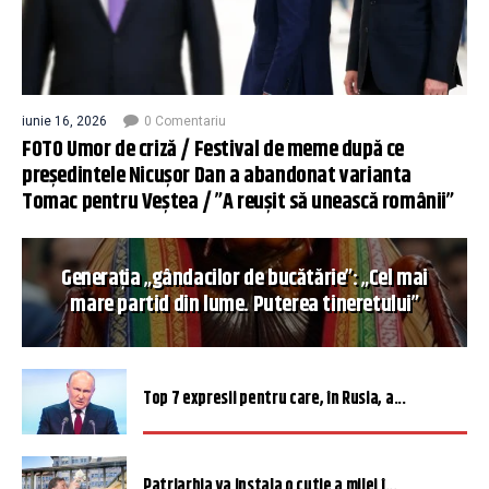
iunie 16, 2026
0 Comentariu
FOTO Umor de criză / Festival de meme după ce
președintele Nicușor Dan a abandonat varianta
Tomac pentru Veștea / ”A reușit să unească românii”
Generația „gândacilor de bucătărie”: „Cel mai
mare partid din lume. Puterea tineretului”
Top 7 expresii pentru care, în Rusia, a...
Patriarhia va instala o cutie a milei î...