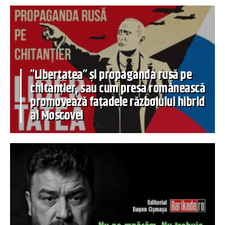
”Libertatea” și propaganda rusă pe
chitanțier, sau cum presa românească
promovează fațadele războiului hibrid
al Moscovei