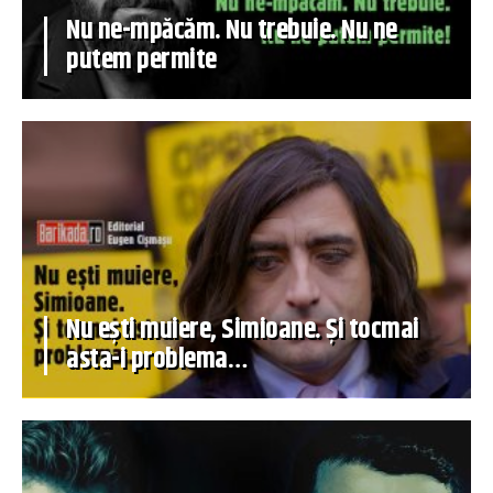
Nu ne-mpăcăm. Nu trebuie. Nu ne
putem permite
Nu ești muiere, Simioane. Și tocmai
asta-i problema…