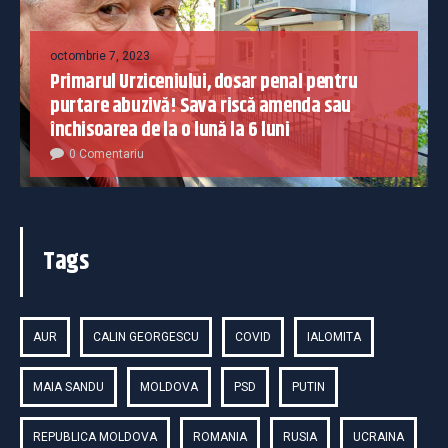
octombrie 7, 2023
Primarul Urziceniului, dosar penal pentru
purtare abuzivă! Sava riscă amenda sau
închisoarea de la o lună la 6 luni
0 Comentariu
Tags
AUR
CALIN GEORGESCU
COVID
IALOMITA
MAIA SANDU
MOLDOVA
PSD
PUTIN
REPUBLICA MOLDOVA
ROMANIA
RUSIA
UCRAINA