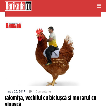
consilieri judeteni
martie 20, 2017
1 Comentariu
Ialomița, vechilul cu biciușcă și morarul cu
vipușcă