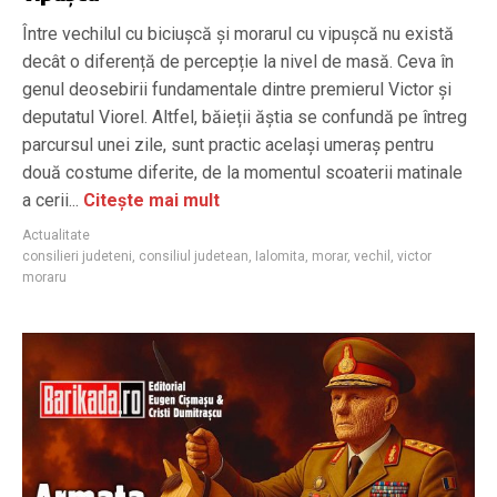
Între vechilul cu biciușcă și morarul cu vipușcă nu există
decât o diferență de percepție la nivel de masă. Ceva în
genul deosebirii fundamentale dintre premierul Victor și
deputatul Viorel. Altfel, băieții ăștia se confundă pe întreg
parcursul unei zile, sunt practic același umeraș pentru
două costume diferite, de la momentul scoaterii matinale
a cerii...
Citește mai mult
Actualitate
consilieri judeteni
,
consiliul judetean
,
Ialomita
,
morar
,
vechil
,
victor
moraru