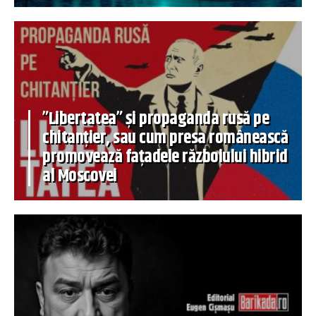
”Libertatea” și propaganda rusă pe
chitanțier, sau cum presa românească
promovează fațadele războiului hibrid
al Moscovei