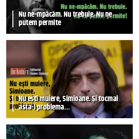
Nu ne-mpăcăm. Nu trebuie. Nu ne
putem permite
Nu ești muiere, Simioane. Și tocmai
asta-i problema…