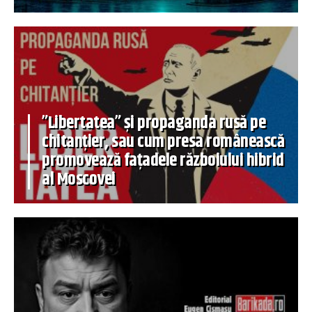
”Libertatea” și propaganda rusă pe
chitanțier, sau cum presa românească
promovează fațadele războiului hibrid
al Moscovei