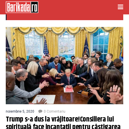
consiliera spirituala
noiembrie 5, 2020
0 Comentariu
Trump s-a dus la vrăjitoare!Consiliera lui
spirituală face incantații pentru câștigarea