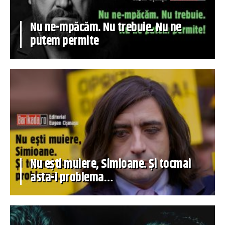
Nu ne-mpăcăm. Nu trebuie. Nu ne
putem permite
Nu ești muiere, Simioane. Și tocmai
asta-i problema…