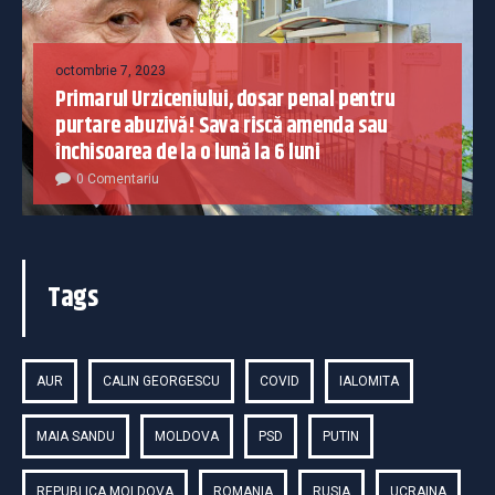
octombrie 7, 2023
Primarul Urziceniului, dosar penal pentru
purtare abuzivă! Sava riscă amenda sau
închisoarea de la o lună la 6 luni
0 Comentariu
Tags
AUR
CALIN GEORGESCU
COVID
IALOMITA
MAIA SANDU
MOLDOVA
PSD
PUTIN
REPUBLICA MOLDOVA
ROMANIA
RUSIA
UCRAINA