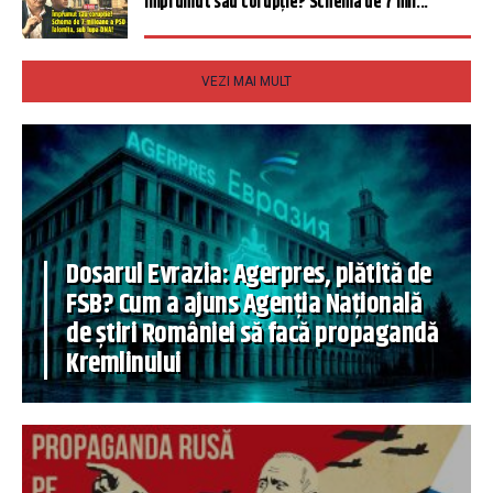
Împrumut sau corupție? Schema de 7 mil...
VEZI MAI MULT
Dosarul Evrazia: Agerpres, plătită de
FSB? Cum a ajuns Agenția Națională
de știri României să facă propagandă
Kremlinului