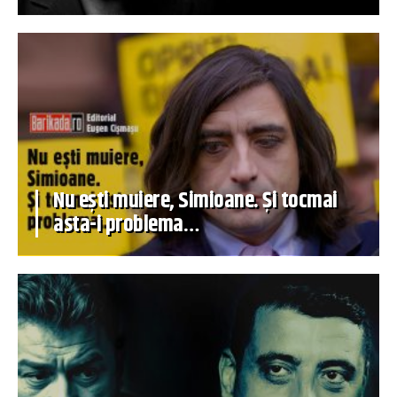
Nu ești muiere, Simioane. Și tocmai
asta-i problema…