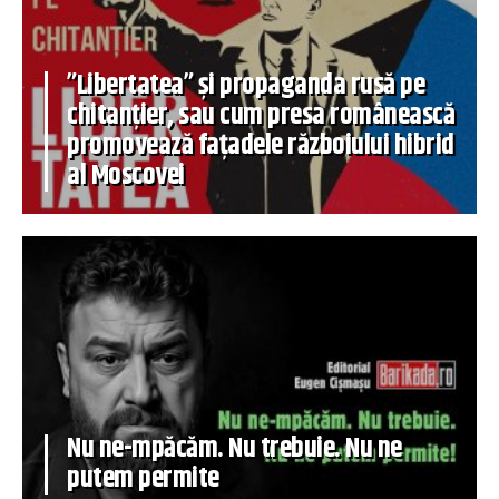
”Libertatea” și propaganda rusă pe
chitanțier, sau cum presa românească
promovează fațadele războiului hibrid
al Moscovei
Nu ne-mpăcăm. Nu trebuie. Nu ne
putem permite