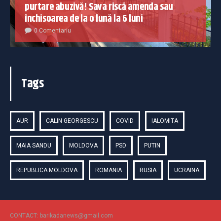
purtare abuzivă! Sava riscă amenda sau
închisoarea de la o lună la 6 luni
0 Comentariu
Tags
AUR
CALIN GEORGESCU
COVID
IALOMITA
MAIA SANDU
MOLDOVA
PSD
PUTIN
REPUBLICA MOLDOVA
ROMANIA
RUSIA
UCRAINA
CONTACT: barikadanews@gmail.com