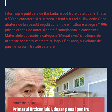
Informaţiile publicate de Barikada.ro pot fi preluate doar în limita
a 500 de caractere şi cu citarea în lead a sursei cu link activ. Orice
abatere de la această regulă constituie o încălcare a Legii 8/1996
privind dreptul de autor și poate fi sancționată în consecință.
Materialele publicate la categoria ”Mediafakes” și fotografiile
aferente acestora, marcate cu logoul Barikada, au valoare de
pamflet și vor fi tratate ca atare.
octombrie 7, 2023
Primarul Urziceniului, dosar penal pentru